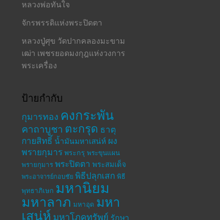
หลวงพ่อทันใจ
จักรพรรดิแห่งพระปิดตา
หลวงปู่ศุข วัดปากคลองมะขาม
เฒ่า เพชรยอดมงกุฎแห่งวงการ
พระเครื่อง
ป้ายกำกับ
คงกระพัน
กุมารทอง
ตะกรุด
คาถาบูชา
ธาตุ
กายสิทธิ์
ผง
น้ำมันมหาเสน่ห์
พรายกุมาร
พระกรุ
พระขุนแผน
พระปิดตา
พระสมเด็จ
พรายกุมาร
พิธีปลุกเสก
พระอาจารย์กอบชัย
พิธี
มหานิยม
พุทธาภิเษก
มหาลาภ
มหา
มหาอุด
เสน่ห์
มหาโภคทรัพย์
รักษา