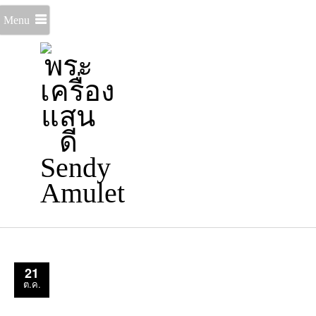
Menu
21
ต.ค.