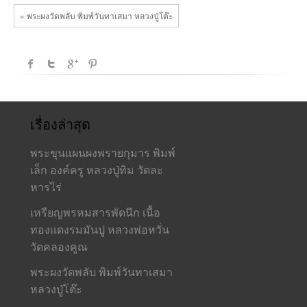
« พระผงวัดพลับ พิมพ์วันทาเสมา หลวงปู่โต๊ะ
เรื่องล่าสุด
พระขุนแผนผงพรายกุมาร พิมพ์
เล็ก องค์ครู หลวงปู่ทิม วัดละ
หารไร่
เหรียญพรหมสารพัดนึก เนื้อ
ทองแดงรมมันปู หลวงพ่อหวั่น
วัดคลองคูณ
พระผงวัดพลับ พิมพ์วันทาเสมา
หลวงปู่โต๊ะ