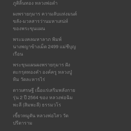
ภูติลิ้นทอง หลวงพ่อดำ
ผงพรายกุมาร ความลับแห่งมนต์
ขลัง-มวลสารว่านมหาเสน่ห์
ของพระขุนแผน
พระมงคลมหาลาภ พิมพ์
นางพญาข้างเม็ด 2499 แม่ชีบุญ
เรือน
พระขุนแผนผงพรายกุมาร ฝัง
ตะกรุดทองคำ องค์ครู หลวงปู่
ทิม วัดละหารไร่
ดาวเศรษฐี เนื้อแร่เสริมพลังกาย
รุ่น 2 ปี 2564 ของ หลวงพ่อฉิม
พะลี (สิมพะลี) ธรรมวโร
เขี้ยวหมูตัน หลวงพ่อไสว วัด
ปรีดาราม