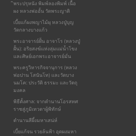
ิพระปรุหนัง พิมพ์ลองพิมพ์ เนื้อ
ผง หลวงพ่ออั้น วัดพระญาติ
เบี้ยแก้ผงพญาไม้ผุ หลวงปู่บุญ
วัดกลางบางแก้ว
พระอาจารย์ฝั้น อาจาโร (หลวงปู่
ฝั้น): อริยสงฆ์แห่งลุ่มแม่น้ำโขง
และศิษย์เอกพระอาจารย์มั่น
พระครูวิหารกิจจานุการ (หลวง
พ่อปาน โสนันโท) และวัดบาง
นมโค: ประวัติ ธรรมะ และวัตถุ
มงคล
พิธีตั้งศาล: จากตำนานโอรสทศ
ราชสู่ภูมิเทวดาผู้พิทักษ์
ตำนานสีผึ้งมหาเสน่ห์
เบี้ยแก้จน รวยล้นฟ้า อุดผงมหา