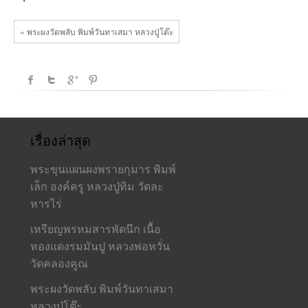
« พระผงวัดพลับ พิมพ์วันทาเสมา หลวงปู่โต๊ะ
เรื่องล่าสุด
พระขุนแผนผงพรายกุมาร พิมพ์
เล็ก องค์ครู หลวงปู่ทิม วัดละ
หารไร่
เหรียญพรหมสารพัดนึก เนื้อ
ทองแดงรมมันปู หลวงพ่อหวั่น
วัดคลองคูณ
พระผงวัดพลับ พิมพ์วันทาเสมา
หลวงปู่โต๊ะ