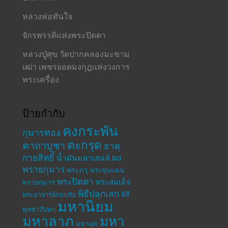
หลวงพ่อทันใจ
จักรพรรดิแห่งพระปิดตา
หลวงปู่ศุข วัดปากคลองมะขาม
เฒ่า เพชรยอดมงกุฎแห่งวงการ
พระเครื่อง
ป้ายกำกับ
คงกระพัน
กุมารทอง
ตะกรุด
คาถาบูชา
ธาตุ
กายสิทธิ์
ผง
น้ำมันมหาเสน่ห์
พรายกุมาร
พระกรุ
พระขุนแผน
พระปิดตา
พระสมเด็จ
พรายกุมาร
พิธีปลุกเสก
พระอาจารย์กอบชัย
พิธี
มหานิยม
พุทธาภิเษก
มหาลาภ
มหา
มหาอุด