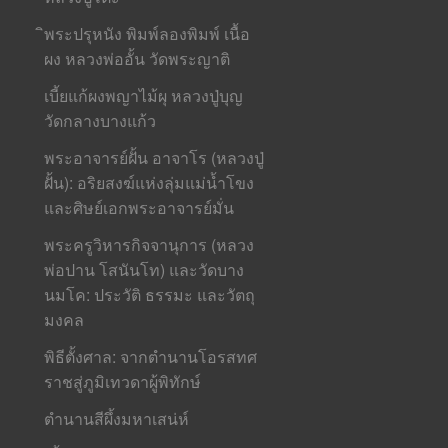
ิพระปรุหนัง พิมพ์ลองพิมพ์ เนื้อ
ผง หลวงพ่ออั้น วัดพระญาติ
เบี้ยแก้ผงพญาไม้ผุ หลวงปู่บุญ
วัดกลางบางแก้ว
พระอาจารย์ฝั้น อาจาโร (หลวงปู่
ฝั้น): อริยสงฆ์แห่งลุ่มแม่น้ำโขง
และศิษย์เอกพระอาจารย์มั่น
พระครูวิหารกิจจานุการ (หลวง
พ่อปาน โสนันโท) และวัดบาง
นมโค: ประวัติ ธรรมะ และวัตถุ
มงคล
พิธีตั้งศาล: จากตำนานโอรสทศ
ราชสู่ภูมิเทวดาผู้พิทักษ์
ตำนานสีผึ้งมหาเสน่ห์