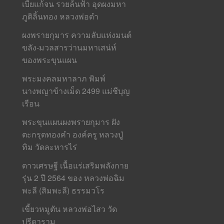
เบี้ยแก้จน รวยล้นฟ้า อุดผงมหา
ภูติลิ้นทอง หลวงพ่อดำ
ผงพรายกุมาร ความลับแห่งมนต์
ขลัง-มวลสารว่านมหาเสน่ห์
ของพระขุนแผน
พระมงคลมหาลาภ พิมพ์
นางพญาข้างเม็ด 2499 แม่ชีบุญ
เรือน
พระขุนแผนผงพรายกุมาร ฝัง
ตะกรุดทองคำ องค์ครู หลวงปู่
ทิม วัดละหารไร่
ดาวเศรษฐี เนื้อแร่เสริมพลังกาย
รุ่น 2 ปี 2564 ของ หลวงพ่อฉิม
พะลี (สิมพะลี) ธรรมวโร
เขี้ยวหมูตัน หลวงพ่อไสว วัด
ปรีดาราม