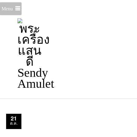
Menu
21
ต.ค.