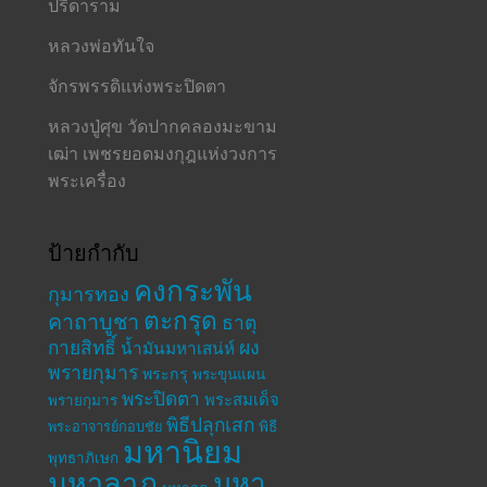
ปรีดาราม
หลวงพ่อทันใจ
จักรพรรดิแห่งพระปิดตา
หลวงปู่ศุข วัดปากคลองมะขาม
เฒ่า เพชรยอดมงกุฎแห่งวงการ
พระเครื่อง
ป้ายกำกับ
คงกระพัน
กุมารทอง
ตะกรุด
คาถาบูชา
ธาตุ
กายสิทธิ์
ผง
น้ำมันมหาเสน่ห์
พรายกุมาร
พระกรุ
พระขุนแผน
พระปิดตา
พระสมเด็จ
พรายกุมาร
พิธีปลุกเสก
พระอาจารย์กอบชัย
พิธี
มหานิยม
พุทธาภิเษก
มหาลาภ
มหา