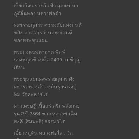
เบี้ยแก้จน รวยล้นฟ้า อุดผงมหา
ภูติลิ้นทอง หลวงพ่อดำ
ผงพรายกุมาร ความลับแห่งมนต์
ขลัง-มวลสารว่านมหาเสน่ห์
ของพระขุนแผน
พระมงคลมหาลาภ พิมพ์
นางพญาข้างเม็ด 2499 แม่ชีบุญ
เรือน
พระขุนแผนผงพรายกุมาร ฝัง
ตะกรุดทองคำ องค์ครู หลวงปู่
ทิม วัดละหารไร่
ดาวเศรษฐี เนื้อแร่เสริมพลังกาย
รุ่น 2 ปี 2564 ของ หลวงพ่อฉิม
พะลี (สิมพะลี) ธรรมวโร
เขี้ยวหมูตัน หลวงพ่อไสว วัด