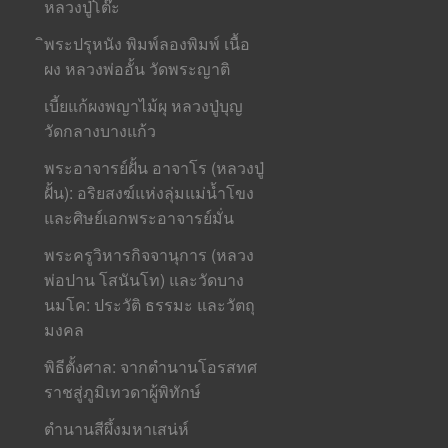
หลวงปู่โต๊ะ
ิพระปรุหนัง พิมพ์ลองพิมพ์ เนื้อ
ผง หลวงพ่ออั้น วัดพระญาติ
เบี้ยแก้ผงพญาไม้ผุ หลวงปู่บุญ
วัดกลางบางแก้ว
พระอาจารย์ฝั้น อาจาโร (หลวงปู่
ฝั้น): อริยสงฆ์แห่งลุ่มแม่น้ำโขง
และศิษย์เอกพระอาจารย์มั่น
พระครูวิหารกิจจานุการ (หลวง
พ่อปาน โสนันโท) และวัดบาง
นมโค: ประวัติ ธรรมะ และวัตถุ
มงคล
พิธีตั้งศาล: จากตำนานโอรสทศ
ราชสู่ภูมิเทวดาผู้พิทักษ์
ตำนานสีผึ้งมหาเสน่ห์