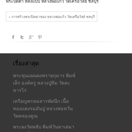
พระปิดตา หลังแบบ หลวงพ่อแก้ว วัดเครือวัลย์ ชลบุรี
« การสร้างพระปิดตาของ หลวงพ่อแก้ว วัดเครือวัลย์ ชลบุรี
เรื่องล่าสุด
พระขุนแผนผงพรายกุมาร พิมพ์
เล็ก องค์ครู หลวงปู่ทิม วัดละ
หารไร่
เหรียญพรหมสารพัดนึก เนื้อ
ทองแดงรมมันปู หลวงพ่อหวั่น
วัดคลองคูณ
พระผงวัดพลับ พิมพ์วันทาเสมา