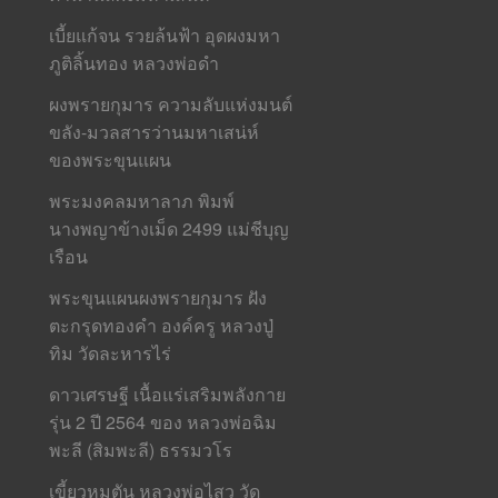
เบี้ยแก้จน รวยล้นฟ้า อุดผงมหา
ภูติลิ้นทอง หลวงพ่อดำ
ผงพรายกุมาร ความลับแห่งมนต์
ขลัง-มวลสารว่านมหาเสน่ห์
ของพระขุนแผน
พระมงคลมหาลาภ พิมพ์
นางพญาข้างเม็ด 2499 แม่ชีบุญ
เรือน
พระขุนแผนผงพรายกุมาร ฝัง
ตะกรุดทองคำ องค์ครู หลวงปู่
ทิม วัดละหารไร่
ดาวเศรษฐี เนื้อแร่เสริมพลังกาย
รุ่น 2 ปี 2564 ของ หลวงพ่อฉิม
พะลี (สิมพะลี) ธรรมวโร
เขี้ยวหมูตัน หลวงพ่อไสว วัด