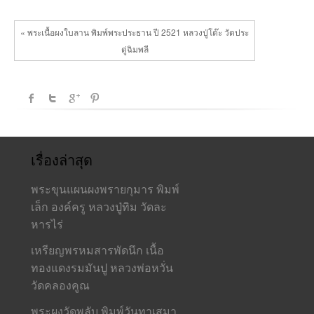
ปู่
โต๊ะ
วัด
« พระเนื้อผงใบลาน พิมพ์พระประธาน ปี 2521 หลวงปู่โต๊ะ วัดประ
ประดู่
ดู่ฉิมพลี
ฉิมพลี
เรื่องล่าสุด
พระขุนแผนผงพรายกุมาร พิมพ์
เล็ก องค์ครู หลวงปู่ทิม วัดละ
หารไร่
เหรียญพรหมสารพัดนึก เนื้อ
ทองแดงรมมันปู หลวงพ่อหวั่น
วัดคลองคูณ
พระผงวัดพลับ พิมพ์วันทาเสมา