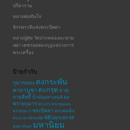
ปรีดาราม
หลวงพ่อทันใจ
จักรพรรดิแห่งพระปิดตา
หลวงปู่ศุข วัดปากคลองมะขาม
เฒ่า เพชรยอดมงกุฎแห่งวงการ
พระเครื่อง
ป้ายกำกับ
คงกระพัน
กุมารทอง
ตะกรุด
คาถาบูชา
ธาตุ
กายสิทธิ์
ผง
น้ำมันมหาเสน่ห์
พรายกุมาร
พระกรุ
พระขุนแผน
พระปิดตา
พระสมเด็จ
พรายกุมาร
พิธีปลุกเสก
พระอาจารย์กอบชัย
พิธี
มหานิยม
พุทธาภิเษก