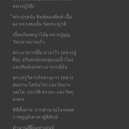
หลวงปู่โต๊ะ
ิพระปรุหนัง พิมพ์ลองพิมพ์ เนื้อ
ผง หลวงพ่ออั้น วัดพระญาติ
เบี้ยแก้ผงพญาไม้ผุ หลวงปู่บุญ
วัดกลางบางแก้ว
พระอาจารย์ฝั้น อาจาโร (หลวงปู่
ฝั้น): อริยสงฆ์แห่งลุ่มแม่น้ำโขง
และศิษย์เอกพระอาจารย์มั่น
พระครูวิหารกิจจานุการ (หลวง
พ่อปาน โสนันโท) และวัดบาง
นมโค: ประวัติ ธรรมะ และวัตถุ
มงคล
พิธีตั้งศาล: จากตำนานโอรสทศ
ราชสู่ภูมิเทวดาผู้พิทักษ์
ตำนานสีผึ้งมหาเสน่ห์