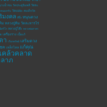
วัดละ
ดบางน้ำชน
วัดประดู่ฉิมพลี
วัดแม่ยะ
สมเด็จวัด
ดหนองกรับ
ิริมงคล
หนุนดวง
สีผึ้ง
ทิม
หลวงปู่ทิม วัดละหารไร่
หลวงปู่โต๊ะ
อิสริโก
หลวงพ่อสาคร
เครื่องราง
โต
เบี้ยแก้
ตา
เสริมดวง
เรียกทรัพย์
แก้คุณ
โชค
เหล็กไหล
แคล้วคลาด
คลาภ