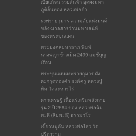
เบี้ยแก้จน รวยล้นฟ้า อุดผงมหา
ภูติลิ้นทอง หลวงพ่อดำ
ผงพรายกุมาร ความลับแห่งมนต์
ขลัง-มวลสารว่านมหาเสน่ห์
ของพระขุนแผน
พระมงคลมหาลาภ พิมพ์
นางพญาข้างเม็ด 2499 แม่ชีบุญ
เรือน
พระขุนแผนผงพรายกุมาร ฝัง
ตะกรุดทองคำ องค์ครู หลวงปู่
ทิม วัดละหารไร่
ดาวเศรษฐี เนื้อแร่เสริมพลังกาย
รุ่น 2 ปี 2564 ของ หลวงพ่อฉิม
พะลี (สิมพะลี) ธรรมวโร
เขี้ยวหมูตัน หลวงพ่อไสว วัด
ปรีดาราม