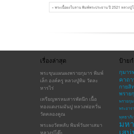
ประดู่
ฉิมพลี
« พระเนื้อผงใบลาน พิมพ์พระประธาน ปี 2521 หลวงปู่โต๊
เรื่องล่าสุด
ป้ายก
กุมาร
พระขุนแผนผงพรายกุมาร พิมพ์
คาถา
เล็ก องค์ครู หลวงปู่ทิม วัดละ
กายสิทธ
หารไร่
พรายก
เหรียญพรหมสารพัดนึก เนื้อ
พรายกุม
ทองแดงรมมันปู หลวงพ่อหวั่น
พระอาจา
วัดคลองคูณ
พุทธาภิ
มห
พระผงวัดพลับ พิมพ์วันทาเสมา
เสน่
หลวงปู่โต๊ะ