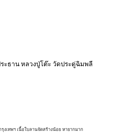
ธาน หลวงปู่โต๊ะ วัดประดู่ฉิมพลี
จ.กรุงเทพฯ เนื้อใบลานจัดสร้างน้อย หายากมาก