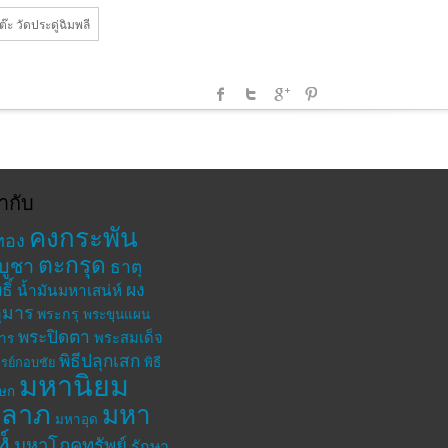
ะ วัดประดู่ฉิมพลี
ำกับ
คงกระพัน
ทอง
ตะกรุด
บูชา
ธาตุ
ิ์
ผง
น้ำมันมหาเสน่ห์
ุมาร
พระกรุ
พระขุนแผน
พระปิดตา
พระสมเด็จ
าร
พิธีปลุกเสก
รย์กอบชัย
พิธี
มหานิยม
เษก
าลาภ
มหา
มหาอุด
ห์
มหาโภคทรัพย์
รักษา