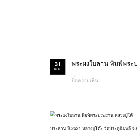
31
พระผงใบลาน พิมพ์พระประ
ต.ค.
บน
ปิดความเห็น
พระ
ผง
ใบ
ลาน
พิมพ์
พระ
ประธาน
หลวง
ปู่
ประธาน ปี 2521 หลวงปู่โต๊ะ วัดประดู่ฉิมพลี 
โต๊ะ
วัด