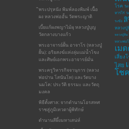
โรค
วั
ิพระปรุหนัง พิมพ์ลองพิมพ์ เนื้อ
หารไร่
วั
ผง หลวงพ่ออั้น วัดพระญาติ
ส
ระฆัง
เบี้ยแก้ผงพญาไม้ผุ หลวงปู่บุญ
หลวงปู่
วัดกลางบางแก้ว
หลวงปู่ทิม 
หลวงพ่อ
พระอาจารย์ฝั้น อาจาโร (หลวงปู่
เมต
ฝั้น): อริยสงฆ์แห่งลุ่มแม่น้ำโขง
เสี่ยง
และศิษย์เอกพระอาจารย์มั่น
ไสย
โช
พระครูวิหารกิจจานุการ (หลวง
พ่อปาน โสนันโท) และวัดบาง
นมโค: ประวัติ ธรรมะ และวัตถุ
มงคล
พิธีตั้งศาล: จากตำนานโอรสทศ
ราชสู่ภูมิเทวดาผู้พิทักษ์
ตำนานสีผึ้งมหาเสน่ห์