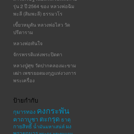
รุ่น 2 ปี 2564 ของ หลวงพ่อฉิม
พะลี (สิมพะลี) ธรรมวโร
เขี้ยวหมูตัน หลวงพ่อไสว วัด
ปรีดาราม
หลวงพ่อทันใจ
จักรพรรดิแห่งพระปิดตา
หลวงปู่ศุข วัดปากคลองมะขาม
เฒ่า เพชรยอดมงกุฎแห่งวงการ
พระเครื่อง
ป้ายกำกับ
คงกระพัน
กุมารทอง
ตะกรุด
คาถาบูชา
ธาตุ
กายสิทธิ์
ผง
น้ำมันมหาเสน่ห์
พรายกุมาร
พระกรุ
พระขุนแผน