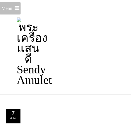
Menu
7
ส.ค.