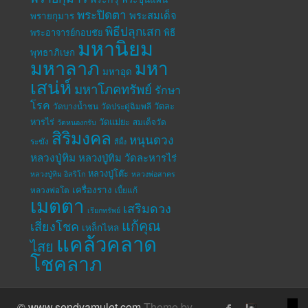
พระปิดตา
พระสมเด็จ
พรายกุมาร
พิธีปลุกเสก
พระอาจารย์กอบชัย
พิธี
มหานิยม
พุทธาภิเษก
มหาลาภ
มหา
มหาอุด
เสน่ห์
มหาโภคทรัพย์
รักษา
โรค
วัดละ
วัดบางน้ำชน
วัดประดู่ฉิมพลี
หารไร่
วัดแม่ยะ
สมเด็จวัด
วัดหนองกรับ
สิริมงคล
หนุนดวง
ระฆัง
สีผึ้ง
หลวงปู่ทิม
หลวงปู่ทิม วัดละหารไร่
หลวงปู่โต๊ะ
หลวงปู่ทิม อิสริโก
หลวงพ่อสาคร
เครื่องราง
หลวงพ่อโต
เบี้ยแก้
เมตตา
เสริมดวง
เรียกทรัพย์
แก้คุณ
เสี่ยงโชค
เหล็กไหล
แคล้วคลาด
ไสย
โชคลาภ
© www.sendyamulet.com
Theme by