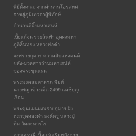
พิธีตั้งศาล: จากตำนานโอรสทศ
ราชสู่ภูมิเทวดาผู้พิทักษ์
ตำนานสีผึ้งมหาเสน่ห์
เบี้ยแก้จน รวยล้นฟ้า อุดผงมหา
ภูติลิ้นทอง หลวงพ่อดำ
ผงพรายกุมาร ความลับแห่งมนต์
ขลัง-มวลสารว่านมหาเสน่ห์
ของพระขุนแผน
พระมงคลมหาลาภ พิมพ์
นางพญาข้างเม็ด 2499 แม่ชีบุญ
เรือน
พระขุนแผนผงพรายกุมาร ฝัง
ตะกรุดทองคำ องค์ครู หลวงปู่
ทิม วัดละหารไร่
ดาวเศรษฐี เนื้อแร่เสริมพลังกาย