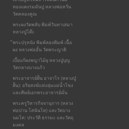
ทองแดงรมมันปู หลวงพ่อหวั่น
วัดคลองคูณ
พระผงวัดพลับ พิมพ์วันทาเสมา
หลวงปู่โต๊ะ
ิพระปรุหนัง พิมพ์ลองพิมพ์ เนื้อ
ผง หลวงพ่ออั้น วัดพระญาติ
เบี้ยแก้ผงพญาไม้ผุ หลวงปู่บุญ
วัดกลางบางแก้ว
พระอาจารย์ฝั้น อาจาโร (หลวงปู่
ฝั้น): อริยสงฆ์แห่งลุ่มแม่น้ำโขง
และศิษย์เอกพระอาจารย์มั่น
พระครูวิหารกิจจานุการ (หลวง
พ่อปาน โสนันโท) และวัดบาง
นมโค: ประวัติ ธรรมะ และวัตถุ
มงคล