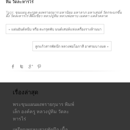
Tags:
ขุนแผน
ตะกรุด
ผงพรายกุมาร
มหานิยม
มหาลาภ
มหาเสน่ห์
วัดกระบกขึ้น
ผึ้ง
วัดละหารไร่
สีผึ้งเขียว
หลวงปู่ทิม
หลวงพ่อทาบ
เมตตา
แคล้วคลาด
« แผ่นยันต์หนีบ หรือ ตะกรุดพับ มนต์เสน่ห์แห่งเครื่องรางล้านนา
ลูกแก้วสารพัดนึก หลวงพ่อโอภาสี อาศรมบางมด »
เรื่องล่าสุด
พระขุนแผนผงพรายกุมาร พิมพ์
เล็ก องค์ครู หลวงปู่ทิม วัดละ
หารไร่
เหรียญพรหมสารพัดนึก เนื้อ