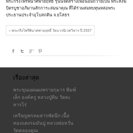
บวร
พระกริ่งไพรีพินาศพ่ายฤทธิ์ รุ่นนี้จัดสร้างเพื่อน้อมถวายเป็น พระสังฆ
นอ
บิดรบูชาอภิมานสักการะสมนาคุณ ที่ได้ร่วมสมทบทุนหล่อพระ
เว
ประธานประจำอุโบสถดิน จ.ยโสธร
ศวิ
หาร
ปี
2557
« พระกริ่งไพรีพินาศพ่ายฤทธิ์ วัดบวรนิเวศวิหาร ปี 2557
เรื่องล่าสุด
พระขุนแผนผงพรายกุมาร พิมพ์
เล็ก องค์ครู หลวงปู่ทิม วัดละ
หารไร่
เหรียญพรหมสารพัดนึก เนื้อ
ทองแดงรมมันปู หลวงพ่อหวั่น
วัดคลองคูณ