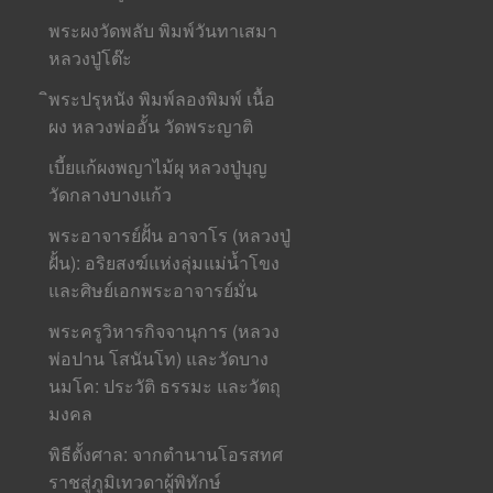
พระผงวัดพลับ พิมพ์วันทาเสมา
หลวงปู่โต๊ะ
ิพระปรุหนัง พิมพ์ลองพิมพ์ เนื้อ
ผง หลวงพ่ออั้น วัดพระญาติ
เบี้ยแก้ผงพญาไม้ผุ หลวงปู่บุญ
วัดกลางบางแก้ว
พระอาจารย์ฝั้น อาจาโร (หลวงปู่
ฝั้น): อริยสงฆ์แห่งลุ่มแม่น้ำโขง
และศิษย์เอกพระอาจารย์มั่น
พระครูวิหารกิจจานุการ (หลวง
พ่อปาน โสนันโท) และวัดบาง
นมโค: ประวัติ ธรรมะ และวัตถุ
มงคล
พิธีตั้งศาล: จากตำนานโอรสทศ
ราชสู่ภูมิเทวดาผู้พิทักษ์