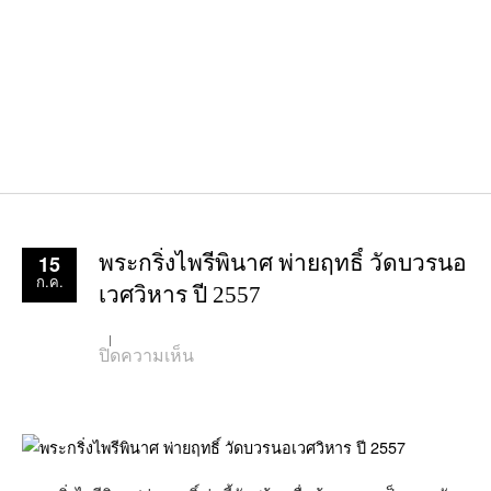
15
พระกริ่งไพรีพินาศ พ่ายฤทธิ์ วัดบวรนอ
ก.ค.
เวศวิหาร ปี 2557
บน
ปิดความเห็น
พระ
กริ่ง
ไพรี
พินาศ
พ่าย
ฤทธิ์
วัด