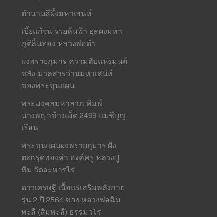
ตำนานสีผึ้งมหาเสน่ห์
เบี้ยแก้จน รวยล้นฟ้า อุดผงมหา
ภูติลิ้นทอง หลวงพ่อดำ
ผงพรายกุมาร ความลับแห่งมนต์
ขลัง-มวลสารว่านมหาเสน่ห์
ของพระขุนแผน
พระมงคลมหาลาภ พิมพ์
นางพญาข้างเม็ด 2499 แม่ชีบุญ
เรือน
พระขุนแผนผงพรายกุมาร ฝัง
ตะกรุดทองคำ องค์ครู หลวงปู่
ทิม วัดละหารไร่
ดาวเศรษฐี เนื้อแร่เสริมพลังกาย
รุ่น 2 ปี 2564 ของ หลวงพ่อฉิม
พะลี (สิมพะลี) ธรรมวโร