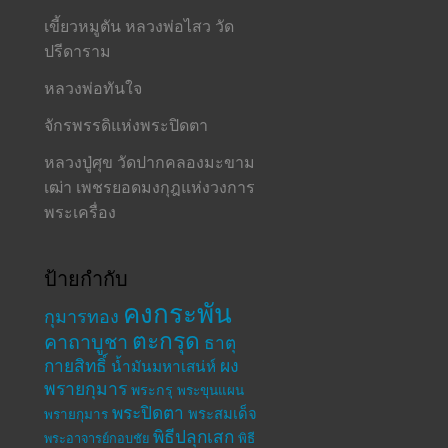
เขี้ยวหมูตัน หลวงพ่อไสว วัด
ปรีดาราม
หลวงพ่อทันใจ
จักรพรรดิแห่งพระปิดตา
หลวงปู่ศุข วัดปากคลองมะขาม
เฒ่า เพชรยอดมงกุฎแห่งวงการ
พระเครื่อง
ป้ายกำกับ
คงกระพัน
กุมารทอง
ตะกรุด
คาถาบูชา
ธาตุ
กายสิทธิ์
ผง
น้ำมันมหาเสน่ห์
พรายกุมาร
พระกรุ
พระขุนแผน
พระปิดตา
พระสมเด็จ
พรายกุมาร
พิธีปลุกเสก
พระอาจารย์กอบชัย
พิธี