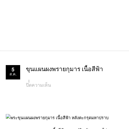
5
ขุนแผนผงพรายกุมาร เนื้อสีฟ้า
ส.ค.
บน
ปิดความเห็น
ขุนแผน
ผง
พราย
กุมาร
เนื้อ
สี
ฟ้า