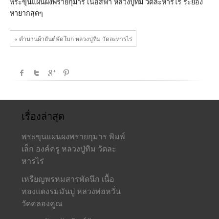
พระขุนแผนผงพรายกุมาร เนื้อสีฟ้า หลวงปู่ทิม วัดละหารไร่ ระยอง
หายากสุดๆ
« ตำนานผ้ายันต์พัดโบก หลวงปู่ทิม วัดละหารไร่
เรื่องล่าสุด
พระขุนแผนผงพรายกุมาร พิมพ์
เล็ก องค์ครู หลวงปู่ทิม วัดละ
หารไร่
เหรียญพรหมสารพัดนึก เนื้อ
ทองแดงรมมันปู หลวงพ่อหวั่น
วัดคลองคูณ