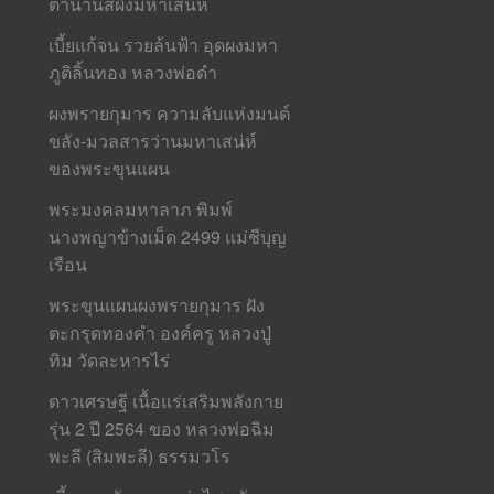
ตำนานสีผึ้งมหาเสน่ห์
เบี้ยแก้จน รวยล้นฟ้า อุดผงมหา
ภูติลิ้นทอง หลวงพ่อดำ
ผงพรายกุมาร ความลับแห่งมนต์
ขลัง-มวลสารว่านมหาเสน่ห์
ของพระขุนแผน
พระมงคลมหาลาภ พิมพ์
นางพญาข้างเม็ด 2499 แม่ชีบุญ
เรือน
พระขุนแผนผงพรายกุมาร ฝัง
ตะกรุดทองคำ องค์ครู หลวงปู่
ทิม วัดละหารไร่
ดาวเศรษฐี เนื้อแร่เสริมพลังกาย
รุ่น 2 ปี 2564 ของ หลวงพ่อฉิม
พะลี (สิมพะลี) ธรรมวโร