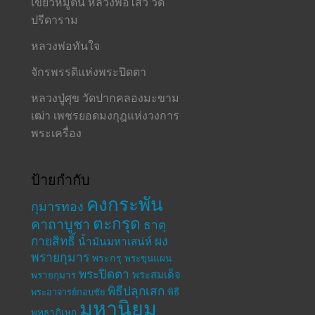
เขี้ยวหมูตัน หลวงพ่อไสว วัด
ปรีดาราม
หลวงพ่อทันใจ
จักรพรรดิแห่งพระปิดตา
หลวงปู่ศุข วัดปากคลองมะขาม
เฒ่า เพชรยอดมงกุฎแห่งวงการ
พระเครื่อง
ป้ายกำกับ
คงกระพัน
กุมารทอง
ตะกรุด
คาถาบูชา
ธาตุ
กายสิทธิ์
ผง
น้ำมันมหาเสน่ห์
พรายกุมาร
พระกรุ
พระขุนแผน
พระปิดตา
พระสมเด็จ
พรายกุมาร
พิธีปลุกเสก
พระอาจารย์กอบชัย
พิธี
มหานิยม
พุทธาภิเษก