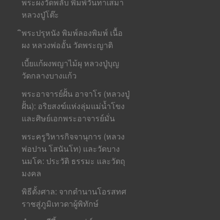
พระผงวัดพลับ พิมพ์วันทาเสมา
หลวงปู่โต๊ะ
ิพระปรุหนัง พิมพ์ลองพิมพ์ เนื้อ
ผง หลวงพ่ออั้น วัดพระญาติ
เบี้ยแก้ผงพญาไม้ผุ หลวงปู่บุญ
วัดกลางบางแก้ว
พระอาจารย์ฝั้น อาจาโร (หลวงปู่
ฝั้น): อริยสงฆ์แห่งลุ่มแม่น้ำโขง
และศิษย์เอกพระอาจารย์มั่น
พระครูวิหารกิจจานุการ (หลวง
พ่อปาน โสนันโท) และวัดบาง
นมโค: ประวัติ ธรรมะ และวัตถุ
มงคล
พิธีตั้งศาล: จากตำนานโอรสทศ
ราชสู่ภูมิเทวดาผู้พิทักษ์