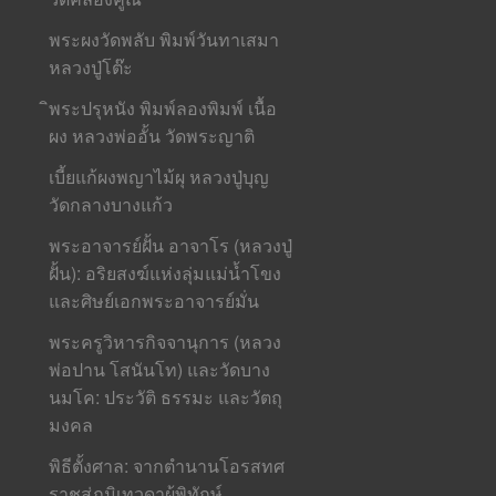
พระผงวัดพลับ พิมพ์วันทาเสมา
หลวงปู่โต๊ะ
ิพระปรุหนัง พิมพ์ลองพิมพ์ เนื้อ
ผง หลวงพ่ออั้น วัดพระญาติ
เบี้ยแก้ผงพญาไม้ผุ หลวงปู่บุญ
วัดกลางบางแก้ว
พระอาจารย์ฝั้น อาจาโร (หลวงปู่
ฝั้น): อริยสงฆ์แห่งลุ่มแม่น้ำโขง
และศิษย์เอกพระอาจารย์มั่น
พระครูวิหารกิจจานุการ (หลวง
พ่อปาน โสนันโท) และวัดบาง
นมโค: ประวัติ ธรรมะ และวัตถุ
มงคล
พิธีตั้งศาล: จากตำนานโอรสทศ
ราชสู่ภูมิเทวดาผู้พิทักษ์