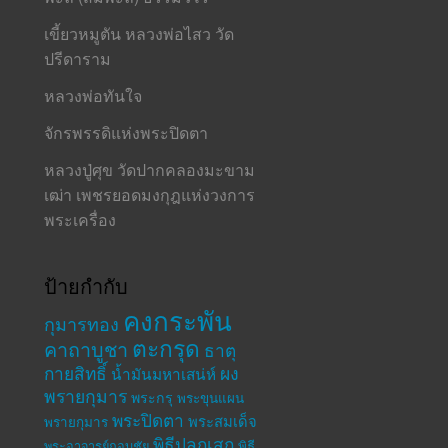
เขี้ยวหมูตัน หลวงพ่อไสว วัด
ปรีดาราม
หลวงพ่อทันใจ
จักรพรรดิแห่งพระปิดตา
หลวงปู่ศุข วัดปากคลองมะขาม
เฒ่า เพชรยอดมงกุฎแห่งวงการ
พระเครื่อง
ป้ายกำกับ
คงกระพัน
กุมารทอง
ตะกรุด
คาถาบูชา
ธาตุ
กายสิทธิ์
ผง
น้ำมันมหาเสน่ห์
พรายกุมาร
พระกรุ
พระขุนแผน
พระปิดตา
พระสมเด็จ
พรายกุมาร
พิธีปลุกเสก
พระอาจารย์กอบชัย
พิธี