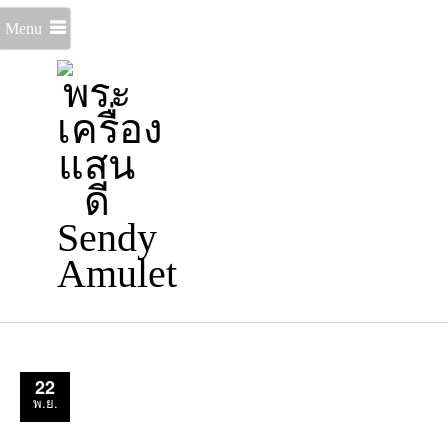
Menu
22
พ.ย.