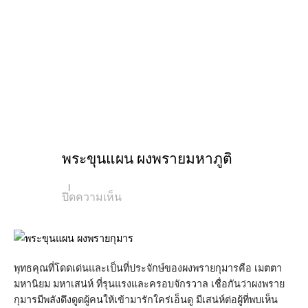
พระขุนแผน ผงพรายมหาภูติ
บน
ปิดความเห็น
พระ
ขุนแผน
ผง
พราย
มหา
ภูติ
พุทธคุณที่โดดเด่นและเป็นที่ประจักษ์ของผงพรายกุมารคือ เมตตา
มหานิยม มหาเสน่ห์ ที่รุนแรงและครอบจักรวาล เชื่อกันว่าผงพราย
กุมารมีพลังดึงดูดผู้คนให้เข้ามารักใคร่เอ็นดู มีเสน่ห์ต่อผู้ที่พบเห็น