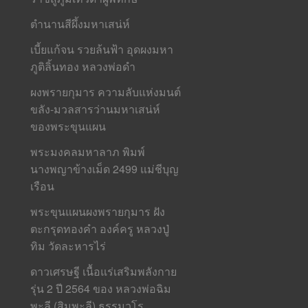
ตำนานสีผึ้งมหาเสน่ห์
เบี้ยแก้จน รวยล้นฟ้า อุดผงมหา
ภูติลิ้นทอง หลวงพ่อดำ
ผงพรายกุมาร ความลับแห่งมนต์
ขลัง-มวลสารว่านมหาเสน่ห์
ของพระขุนแผน
พระมงคลมหาลาภ พิมพ์
นางพญาข้างเม็ด 2499 แม่ชีบุญ
เรือน
พระขุนแผนผงพรายกุมาร ฝัง
ตะกรุดทองคำ องค์ครู หลวงปู่
ทิม วัดละหารไร่
ดาวเศรษฐี เนื้อแร่เสริมพลังกาย
รุ่น 2 ปี 2564 ของ หลวงพ่อฉิม
พะลี (สิมพะลี) ธรรมวโร