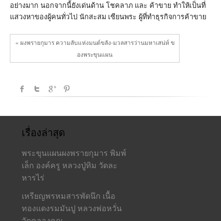
อย่างมาก นอกจากนี้ยังเด่นด้าน โชคลาภ และ ค้าขาย ทำให้เป็นที่
แสวงหาของผู้คนทั่วไป นักสะสม เซียนพระ ผู้ที่ทำธุรกิจการค้าขาย
« ผงพรายกุมาร ความลับแห่งมนต์ขลัง-มวลสารว่านมหาเสน่ห์ ข
องพระขุนแผน
เรื่องล่าสุด
พระขุนแผนผงพรายกุมาร พิมพ์
เล็ก องค์ครู หลวงปู่ทิม วัดละ
หารไร่
เหรียญพรหมสารพัดนึก เนื้อ
ทองแดงรมมันปู หลวงพ่อหวั่น
วัดคลองคูณ