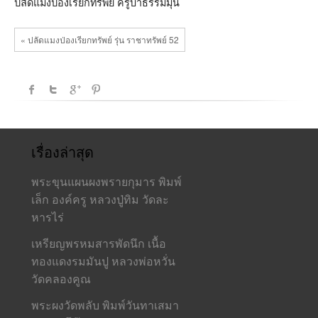
ปลัดแมงป่องเรียกทรัพย์ ครูบาธรรมมุนี
« ปลัดแมงป่องเรียกทรัพย์ รุ่น ราชาทรัพย์ 52
เรื่องล่าสุด
พระขุนแผนผงพรายกุมาร พิมพ์
เล็ก องค์ครู หลวงปู่ทิม วัดละ
หารไร่
เหรียญพรหมสารพัดนึก เนื้อ
ทองแดงรมมันปู หลวงพ่อหวั่น
วัดคลองคูณ
พระผงวัดพลับ พิมพ์วันทาเสมา