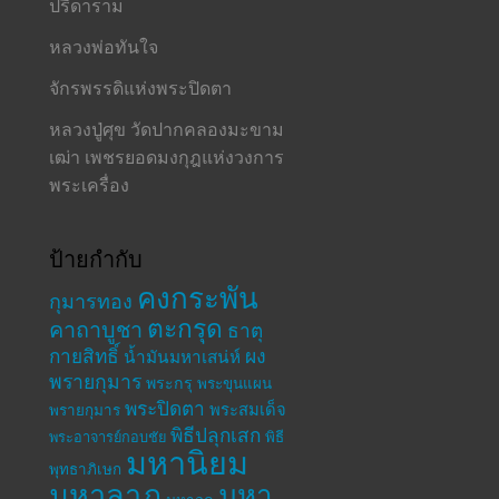
ปรีดาราม
หลวงพ่อทันใจ
จักรพรรดิแห่งพระปิดตา
หลวงปู่ศุข วัดปากคลองมะขาม
เฒ่า เพชรยอดมงกุฎแห่งวงการ
พระเครื่อง
ป้ายกำกับ
คงกระพัน
กุมารทอง
ตะกรุด
คาถาบูชา
ธาตุ
กายสิทธิ์
ผง
น้ำมันมหาเสน่ห์
พรายกุมาร
พระกรุ
พระขุนแผน
พระปิดตา
พระสมเด็จ
พรายกุมาร
พิธีปลุกเสก
พระอาจารย์กอบชัย
พิธี
มหานิยม
พุทธาภิเษก
มหาลาภ
มหา