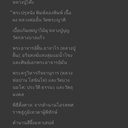
หลวงปู่โต๊ะ
ิพระปรุหนัง พิมพ์ลองพิมพ์ เนื้อ
ผง หลวงพ่ออั้น วัดพระญาติ
เบี้ยแก้ผงพญาไม้ผุ หลวงปู่บุญ
วัดกลางบางแก้ว
พระอาจารย์ฝั้น อาจาโร (หลวงปู่
ฝั้น): อริยสงฆ์แห่งลุ่มแม่น้ำโขง
และศิษย์เอกพระอาจารย์มั่น
พระครูวิหารกิจจานุการ (หลวง
พ่อปาน โสนันโท) และวัดบาง
นมโค: ประวัติ ธรรมะ และวัตถุ
มงคล
พิธีตั้งศาล: จากตำนานโอรสทศ
ราชสู่ภูมิเทวดาผู้พิทักษ์
ตำนานสีผึ้งมหาเสน่ห์