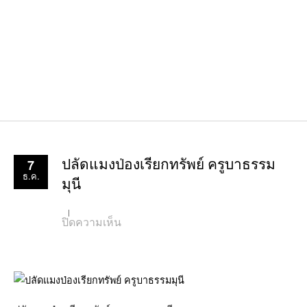
7
ปลัดแมงป่องเรียกทรัพย์ ครูบาธรรม
ธ.ค.
มุนี
บน
ปิดความเห็น
ปลัด
แมงป่อง
เรียก
ทรัพย์
ครูบา
ธรรม
มุนี