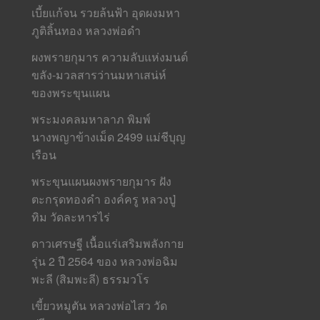
เบี้ยแก้จน รวยล้นฟ้า อุดผงมหา
ภูติลิ้นทอง หลวงพ่อดำ
ผงพรายกุมาร ความลับแห่งมนต์
ขลัง-มวลสารว่านมหาเสน่ห์
ของพระขุนแผน
พระมงคลมหาลาภ พิมพ์
นางพญาข้างเม็ด 2499 แม่ชีบุญ
เรือน
พระขุนแผนผงพรายกุมาร ฝัง
ตะกรุดทองคำ องค์ครู หลวงปู่
ทิม วัดละหารไร่
ดาวเศรษฐี เนื้อแร่เสริมพลังกาย
รุ่น 2 ปี 2564 ของ หลวงพ่อฉิม
พะลี (สิมพะลี) ธรรมวโร
เขี้ยวหมูตัน หลวงพ่อไสว วัด