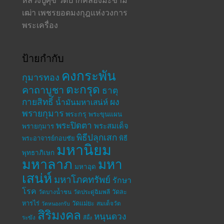
เฒ่า เพชรยอดมงกุฎแห่งวงการ
พระเครื่อง
ป้ายกำกับ
คงกระพัน
กุมารทอง
ตะกรุด
คาถาบูชา
ธาตุ
กายสิทธิ์
ผง
น้ำมันมหาเสน่ห์
พรายกุมาร
พระกรุ
พระขุนแผน
พระปิดตา
พระสมเด็จ
พรายกุมาร
พิธีปลุกเสก
พระอาจารย์กอบชัย
พิธี
มหานิยม
พุทธาภิเษก
มหาลาภ
มหา
มหาอุด
เสน่ห์
มหาโภคทรัพย์
รักษา
โรค
วัดละ
วัดบางน้ำชน
วัดประดู่ฉิมพลี
หารไร่
วัดแม่ยะ
สมเด็จวัด
วัดหนองกรับ
สิริมงคล
หนุนดวง
ระฆัง
สีผึ้ง