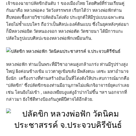
เจ้าของฉายาปลัดขิกอันดับ 1 ของเมืองไทย โดยศิษย์ที่ร่วมเรียนคู่
กันมาคือ หลวงพ่อคง วัดวังสรรพรส เรียกได้ว่า หลวงพ่อฟักท่าน
สืบทอดเชื้อสายวิชาปลัดอันโด่งดัง ประยุกต์ให้มีรูปแบบเฉพาะตน
โดยไม่ช้ำแบบใคร ถือว่าเป็นศิลปะองค์ต้นแบบ ซึ่งในยุคหลังๆต่อมา
ก็มีหลวงพ่อยิด วัดหนองจอก หลวงพ่อตัด วัดชายนา ได้มีการแกะ
ปลัดในรูปแบบศิลปะของหลวงพ่อฟักเหมือนกัน.
หลวงพ่อฟัก ท่านเป็นพระที่มีวิชาอาคมสูงกล้าแกร่ง ท่านมีรูปร่างสูง
ใหญ่ ผิงค่อนข้างเข้ม แววตาดูเข้มขลัง มีพลังตบะ เดชะ มหาอำนาจ
ยิ่งนัก เครื่องรางที่ท่านสร้างอันเป็นที่โด่งดังให้ประสบการณ์มากคือ
“ปลัดขิก” ซึ่งปลัดขิกของท่านมีอานุภาพไม่แพ้เกจิอาจารย์ยุคเก่าเลย
เช่น โดนยิงไม่เข้า , เผลอเหยียบงูแต่งูอ้าปากไม่ขึ้น ฯลฯ นอกจากที่
กล่าวมา ยังใช้ดีทางป้องกันภูตผีปีศาจได้อีกด้วย.