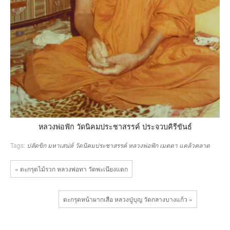
หลวงพ่อฟัก วัดนิคมประชาสรรค์ ประจวบคิรีขันธ์
Tags:
ปลัดขิก
มหาเสน่ห์
วัดนิคมประชาสรรค์
หลวงพ่อฟัก
เมตตา
แคล้วคลาด
« ตะกรุดไม้รวก หลวงพ่อทา วัดพะเนียงแตก
ตะกรุดหน้าผากเสือ หลวงปู่บุญ วัดกลางบางแก้ว »