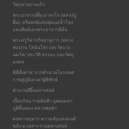
วัดกลางบางแก้ว
พระอาจารย์ฝั้น อาจาโร (หลวงปู่
ฝั้น): อริยสงฆ์แห่งลุ่มแม่น้ำโขง
และศิษย์เอกพระอาจารย์มั่น
พระครูวิหารกิจจานุการ (หลวง
พ่อปาน โสนันโท) และวัดบาง
นมโค: ประวัติ ธรรมะ และวัตถุ
มงคล
พิธีตั้งศาล: จากตำนานโอรสทศ
ราชสู่ภูมิเทวดาผู้พิทักษ์
ตำนานสีผึ้งมหาเสน่ห์
เบี้ยแก้จน รวยล้นฟ้า อุดผงมหา
ภูติลิ้นทอง หลวงพ่อดำ
ผงพรายกุมาร ความลับแห่งมนต์
ขลัง-มวลสารว่านมหาเสน่ห์