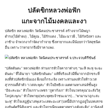
ปลัดขิกหลวงพ่อฟัก
แกะจากไม้มงคลและงา
ปลัดขิก หลวงพ่อฟัก วัดนิคมประชาสรรค์ สร้างจากไม้พญา
ดำรง(ไม้ดำดง) , ไม้คูณ , ไม้รักแดง , ไม้มะนาวผี , ไม้กัลปังหา และ
งาช้าง จำพวกงากำจัดงากำจาย ซึ่งหายากและมีน้อยกว่าวัสดุชนิด
อื่น เพราะว่าหายากจึงมีราคาแพง.
“ปลัดดันดะ” หลวงพ่อฟัก ท่านจารหัวใจคาถาต่างๆ “นะหิ หะหุ จะฉะ
ดันดะ” ที่ได้ฉายา “ปลัดขิกดันดะ” แท้ที่จริงแล้วมีที่มาจากอักขระที่
ลงที่่หัวปลัดขิกนั่นเอง ผีเจอก็กระเจิง เพราะท่านลงหัวใจท้าวเวส
สุวรรณที่ลำตัว “เวสสะพุสะ” หัวใจอิทธิเจ เมตตามหาเสน่ห์ชั้นสูง
“อิธะคะมะ” หัวใจเกราะเพชร “ภูตากังเก” หัวใจนวหรคุณ”อะสังวิสุ
โลปุสะพุภะ” หัวใจพาหุง(พระพุทธเจ้าชนะมาร)…”พามานาอุกะสะ
นะทุ” หัวใจเสฏฐัน”เสพุเสวะเสตะอะเส”(บทนี้มีปรากฏอยู่ในบทเสกข
องยันต์ตรีนิสิงเหฯ) และหัวใจกรณียเมตตาสูตร”เอตังสะติง” อานิสงส์