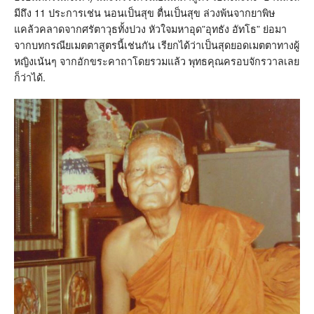
มีถึง 11 ประการเช่น นอนเป็นสุข ตื่นเป็นสุข ล่วงพ้นจากยาพิษ
แคล้วคลาดจากศรัตาวุธทั้งปวง หัวใจมหาอุด”อุทธัง อัทโธ” ย่อมา
จากบทกรณียเมตตาสูตรนี้เช่นกัน เรียกได้ว่าเป็นสุดยอดเมตตาทางผู้
หญิงเน้นๆ จากอักขระคาถาโดยรวมแล้ว พุทธคุณครอบจักรวาลเลย
ก็ว่าได้.