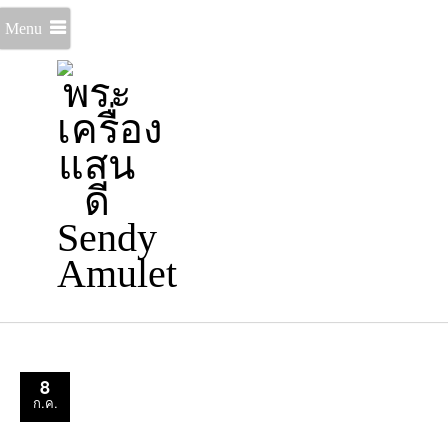
Menu
8
ก.ค.