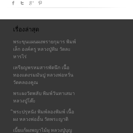
เรื่องล่าสุด
พระขุนแผนผงพรายกุมาร พิมพ์
เล็ก องค์ครู หลวงปู่ทิม วัดละ
หารไร่
เหรียญพรหมสารพัดนึก เนื้อ
ทองแดงรมมันปู หลวงพ่อหวั่น
วัดคลองคูณ
พระผงวัดพลับ พิมพ์วันทาเสมา
หลวงปู่โต๊ะ
ิพระปรุหนัง พิมพ์ลองพิมพ์ เนื้อ
ผง หลวงพ่ออั้น วัดพระญาติ
เบี้ยแก้ผงพญาไม้ผุ หลวงปู่บุญ