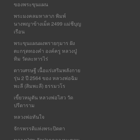
ของพระขุนแผน
พระมงคลมหาลาภ พิมพ์
นางพญาข้างเม็ด 2499 แม่ชีบุญ
เรือน
พระขุนแผนผงพรายกุมาร ฝัง
ตะกรุดทองคำ องค์ครู หลวงปู่
ทิม วัดละหารไร่
ดาวเศรษฐี เนื้อแร่เสริมพลังกาย
รุ่น 2 ปี 2564 ของ หลวงพ่อฉิม
พะลี (สิมพะลี) ธรรมวโร
เขี้ยวหมูตัน หลวงพ่อไสว วัด
ปรีดาราม
หลวงพ่อทันใจ
จักรพรรดิแห่งพระปิดตา
หลวงปู่ศุข วัดปากคลองมะขาม