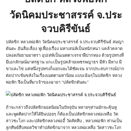
วัดนิคมประชาสรรค์ จ.ประ
จวบคิรีขันธ์
ปลัดขิก หลวงพ่อฟัก วัดนิคมประชาสรรค์ จ.ประจวบคิรีขันธ์ สมญา
ดันดะ อันลือเลื่อง ฟูเฟื่องเรื่อง มหาเสน่ห์เป็นหนักหนา แคล้วคลาด
ปลอดภัยยามยาตรา อุปเท่ห์เป็นเมตตาเจรจาฝีปากทอง ด้วยรูปทรงที่
มีเอกลักษณ์มาตรฐาน แกะเป็นรูปคล้ายเพชรพญาธร มีหัว มีหาง มี
ขาและไข่ แค่หนึ่งรูปทรงก็แยกแยะได้ชัดเจน จากประสบการณ์ปาก
ต่อปากเข้มขลังในเรื่องเมตตามหานิยม แบบเน้นๆในปลัดขิก หลวง
พ่อฟัก จึงเป็นที่มาเจ้าของฉายา “ปลัดขิกดันดะ”
ถ้าจะกล่าวถึงปลัดขิกยอดนิยมในปัจจุบัน หลายๆท่านมักจะคุ้นหู
และพูดติดปากให้ได้ยินบ่อยๆ ก็ต้องเป็นปลัดขิกหลวงพ่อเหลือ วัด
สาวชะโงก และปลัดขิกหลวงพ่ออี๋ วัดสัตหีบ , หลวงพ่อฟัก ท่านเป็น
ลูกศิษย์สืบทอดวิชาทำปลัดขิกมาจาก หลวงพ่อเหลือ วัดสาวชะโงก