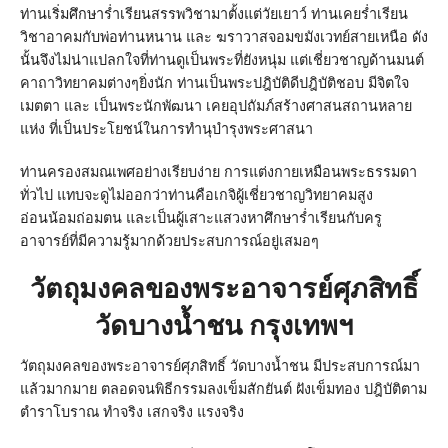
ท่านเริ่มศึกษาร่ำเรียนสรรพวิชามาตั้งแต่วัยเยาว์ ท่านเคยร่ำเรียน
วิชาอาคมกับพ่อท่านหนาน และ ฆราวาสจอมขมังเวทย์สายเหนือ ดัง
นั้นจึงไม่น่าแปลกใจที่ท่านดูเป็นพระที่ยังหนุ่ม แต่เชี่ยวชาญด้านมนต์
คาถาวิทยาคมต่างๆยิ่งนัก ท่านเป็นพระปฎิบัติดีปฎิบัติชอบ มีจิตใจ
เมตตา และ เป็นพระนักพัฒนา เคยอุปถัมภ์สร้างศาสนสถานหลาย
แห่ง ที่เป็นประโยชน์ในการทำนุบำรุงพระศาสนา
ท่านครองสมณเพศอย่างเรียบง่าย การแต่งกายเหมือนพระธรรมดา
ทั่วไป แทบจะดูไม่ออกว่าท่านคือเกจิผู้เชี่ยวชาญวิทยาคมสูง
อ่อนน้อมถ่อมตน และเป็นผู้เสาะแสวงหาศึกษาร่ำเรียนกับครู
อาจารย์ที่มีความรู้มากด้วยประสบการณ์อยู่เสมอๆ
วัตถุมงคลของพระอาจารย์ศุภสิทธิ์
วัดบางน้ำชน กรุงเทพฯ
วัตถุมงคลของพระอาจารย์ศุภสิทธิ์ วัดบางน้ำชน มีประสบการณ์มา
แล้วมากมาย ตลอดจนพิธีกรรมลงเข็มสักยันต์ ฝังเข็มทอง ปฎิบัติตาม
ตำราโบราณ ทำจริง เสกจริง แรงจริง