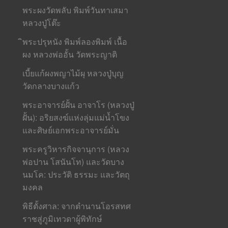
พระผงวัดพลับ พิมพ์วันทาเสมา
หลวงปู่โต๊ะ
ิพระปรุหนัง พิมพ์ลองพิมพ์ เนื้อ
ผง หลวงพ่ออั้น วัดพระญาติ
เบี้ยแก้ผงพญาไม้ผุ หลวงปู่บุญ
วัดกลางบางแก้ว
พระอาจารย์ฝั้น อาจาโร (หลวงปู่
ฝั้น): อริยสงฆ์แห่งลุ่มแม่น้ำโขง
และศิษย์เอกพระอาจารย์มั่น
พระครูวิหารกิจจานุการ (หลวง
พ่อปาน โสนันโท) และวัดบาง
นมโค: ประวัติ ธรรมะ และวัตถุ
มงคล
พิธีตั้งศาล: จากตำนานโอรสทศ
ราชสู่ภูมิเทวดาผู้พิทักษ์