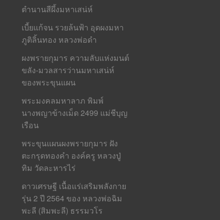
ตำนานสีผึ้งมหาเสน่ห์
เบี้ยแก้จน รวยล้นฟ้า อุดผงมหา
ภูติลิ้นทอง หลวงพ่อดำ
ผงพรายกุมาร ความลับแห่งมนต์
ขลัง-มวลสารว่านมหาเสน่ห์
ของพระขุนแผน
พระมงคลมหาลาภ พิมพ์
นางพญาข้างเม็ด 2499 แม่ชีบุญ
เรือน
พระขุนแผนผงพรายกุมาร ฝัง
ตะกรุดทองคำ องค์ครู หลวงปู่
ทิม วัดละหารไร่
ดาวเศรษฐี เนื้อแร่เสริมพลังกาย
รุ่น 2 ปี 2564 ของ หลวงพ่อฉิม
พะลี (สิมพะลี) ธรรมวโร