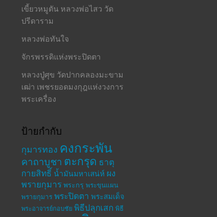
เขี้ยวหมูตัน หลวงพ่อไสว วัด
ปรีดาราม
หลวงพ่อทันใจ
จักรพรรดิแห่งพระปิดตา
หลวงปู่ศุข วัดปากคลองมะขาม
เฒ่า เพชรยอดมงกุฎแห่งวงการ
พระเครื่อง
ป้ายกำกับ
คงกระพัน
กุมารทอง
ตะกรุด
คาถาบูชา
ธาตุ
กายสิทธิ์
ผง
น้ำมันมหาเสน่ห์
พรายกุมาร
พระกรุ
พระขุนแผน
พระปิดตา
พระสมเด็จ
พรายกุมาร
พิธีปลุกเสก
พระอาจารย์กอบชัย
พิธี