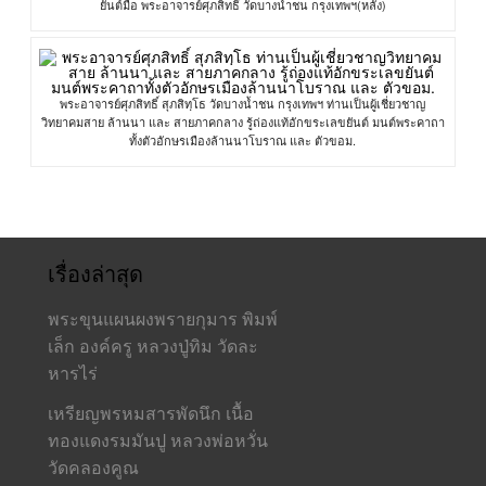
ยันต์มือ พระอาจารย์ศุภสิทธิ์ วัดบางน้ำชน กรุงเทพฯ(หลัง)
พระอาจารย์ศุภสิทธิ์ สุภสิทฺโธ วัดบางน้ำชน กรุงเทพฯ ท่านเป็นผู้เชี่ยวชาญ
วิทยาคมสาย ล้านนา และ สายภาคกลาง รู้ถ่องแท้อักขระเลขยันต์ มนต์พระคาถา
ทั้งตัวอักษรเมืองล้านนาโบราณ และ ตัวขอม.
เรื่องล่าสุด
พระขุนแผนผงพรายกุมาร พิมพ์
เล็ก องค์ครู หลวงปู่ทิม วัดละ
หารไร่
เหรียญพรหมสารพัดนึก เนื้อ
ทองแดงรมมันปู หลวงพ่อหวั่น
วัดคลองคูณ