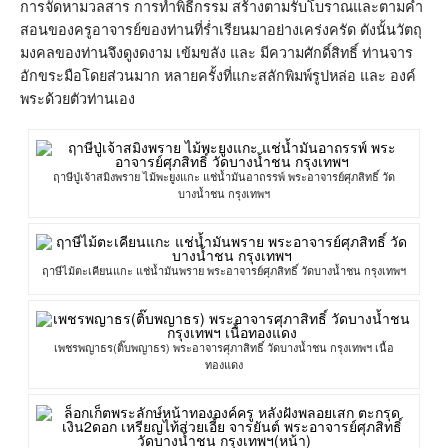
การจัดหามวลสาร การทำพิธีกรรม สร้างตามรับโบราณและตามคำ
สอนของครูอาจารย์ของท่านที่ร่ำเรียนมาอย่างเคร่งครัด ดังนั้นวัตถุ
มงคลของท่านจึงดูงดงาม เข้มขลัง และ มีความศักดิ์สิทธิ์ ท่านจาร
อักขระมือโดยส่วนมาก หลายครั้งที่แกะสลักพิมพ์รูปหล่อ และ องค์
พระด้วยตัวท่านเอง
ฤาษีปู่เจ้าสมิงพราย ไม้พะยูงแกะ แช่น้ำมันอาถรรพ์ พระอาจารย์ศุภสิทธิ์ วัด
บางน้ำชน กรุงเทพฯ
ฤาษีไม้ตะเคียนแกะ แช่น้ำมันพราย พระอาจารย์ศุภสิทธิ์ วัดบางน้ำชน กรุงเทพฯ
เพชรพญาธร(ติ๊บพญาธร) พระอาจารศุภาสิทธิ์ วัดบางน้ำชน กรุงเทพฯ เนื้อ
ทองแดง