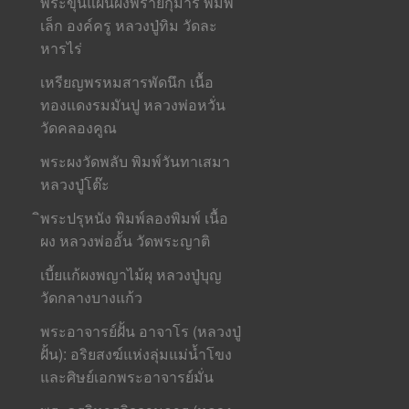
พระขุนแผนผงพรายกุมาร พิมพ์
เล็ก องค์ครู หลวงปู่ทิม วัดละ
หารไร่
เหรียญพรหมสารพัดนึก เนื้อ
ทองแดงรมมันปู หลวงพ่อหวั่น
วัดคลองคูณ
พระผงวัดพลับ พิมพ์วันทาเสมา
หลวงปู่โต๊ะ
ิพระปรุหนัง พิมพ์ลองพิมพ์ เนื้อ
ผง หลวงพ่ออั้น วัดพระญาติ
เบี้ยแก้ผงพญาไม้ผุ หลวงปู่บุญ
วัดกลางบางแก้ว
พระอาจารย์ฝั้น อาจาโร (หลวงปู่
ฝั้น): อริยสงฆ์แห่งลุ่มแม่น้ำโขง
และศิษย์เอกพระอาจารย์มั่น