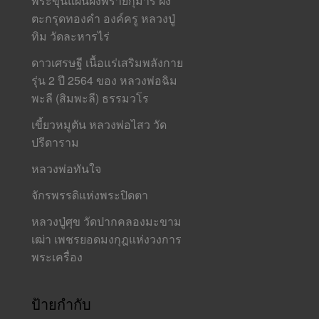
พระขุนแผนผงพรายกุมาร ฝัง
ตะกรุดทองคำ องค์ครู หลวงปู่
ทิม วัดละหารไร่
ดาวเศรษฐี เนื้อแร่เสริมพลังกาย
รุ่น 2 ปี 2564 ของ หลวงพ่อฉิม
พะลี (สิมพะลี) ธรรมวโร
เขี้ยวหมูตัน หลวงพ่อไสว วัด
ปรีดาราม
หลวงพ่อทันใจ
จักรพรรดิแห่งพระปิดตา
หลวงปู่ศุข วัดปากคลองมะขาม
เฒ่า เพชรยอดมงกุฎแห่งวงการ
พระเครื่อง
ป้ายกำกับ