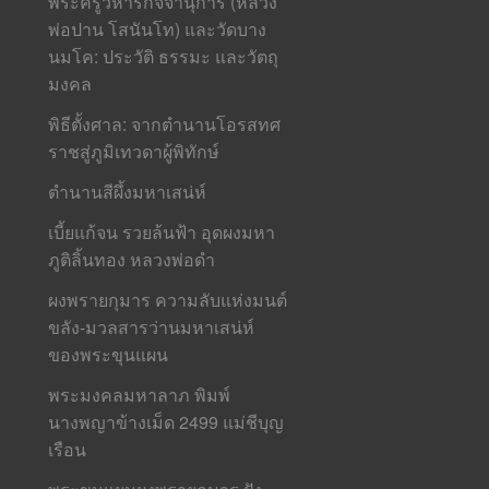
พระครูวิหารกิจจานุการ (หลวง
พ่อปาน โสนันโท) และวัดบาง
นมโค: ประวัติ ธรรมะ และวัตถุ
มงคล
พิธีตั้งศาล: จากตำนานโอรสทศ
ราชสู่ภูมิเทวดาผู้พิทักษ์
ตำนานสีผึ้งมหาเสน่ห์
เบี้ยแก้จน รวยล้นฟ้า อุดผงมหา
ภูติลิ้นทอง หลวงพ่อดำ
ผงพรายกุมาร ความลับแห่งมนต์
ขลัง-มวลสารว่านมหาเสน่ห์
ของพระขุนแผน
พระมงคลมหาลาภ พิมพ์
นางพญาข้างเม็ด 2499 แม่ชีบุญ
เรือน