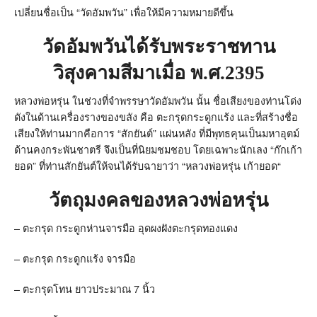
เปลี่ยนชื่อเป็น
“
วัดอัมพวัน
”
เพื่อให้มีความหมายดีขึ้น
วัดอัมพวันได้รับพระราชทาน
วิสุงคามสีมาเมื่อ พ
.
ศ
.2395
หลวงพ่อหรุ่น ในช่วงที่จำพรรษาวัดอัมพวัน นั้น ชื่อเสียงของท่านโด่ง
ดังในด้านเครื่องรางของขลัง คือ ตะกรุดกระดูกแร้ง และที่สร้างชื่อ
เสียงให้ท่านมากคือการ
“
สักยันต์
” แผ่นหลัง ที่มีพุทธคุนเป็นมหาอุตม์
ด้านคงกระพันชาตรี จึงเป็นที่นิยมชมชอบ
โดยเฉพาะนักเลง
“
ก๊กเก้า
ยอด
”
ที่ท่านสักยันต์ให้จนได้รับฉายาว่า
“
หลวงพ่อหรุ่น เก้ายอด
“
วัตถุมงคลของหลวงพ่อหรุ่น
– ตะกรุด
กระดูกห่านจารมือ อุดผงฝังตะกรุดทองแดง
– ตะกรุด
กระดูกแร้ง จารมือ
–
ตะกรุดโทน ยาวประมาณ
7
นิ้ว