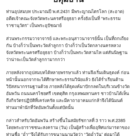
ท่านอุปสมบท
ประมาณ
ปี พ
.
ศ
.2431
มีพระญาณไตรโลก
(
สะอาด
)
อดีตเจ้าคณะจังหวัดพระนครศรีอยุธยา ครั้งยังเป็นที่
“
พระธรรม
ราชานุวัตร
”
เป็นพระอุปัชฌาย์
ส่วนพระกรรมวาจาจารย์ และพระอนุสาวนาจารย์นั้น เป็นที่ถกเถียง
กัน บ้างก็ว่าเป็นพระวัดลำลูกกา
บ้างก็ว่าเป็นวัดกลางนครหลวง
จังหวัดพระนครศรีอยุธยา บ้างก็ว่าเป็นพระวัดสามไห แต่สันนิษฐาน
ว่าน่าจะเป็นวัดลำลูกกามากกว่า
ภายหลังจากอุปสมบทได้หลายพรรษาแล้ว ท่านจึงเริ่มเดินธุดงค์ ก่อน
หน้านั้นนอกจากจะได้ศึกษาพระธรรมวินัยแล้ว ยังได้ร่ำเรียนด้าน
วิปัสสนากรรมฐานด้วย ภายหลังได้ธุดงค์มาปักกลดในบริเวณข้างวัด
อัมพวัน ถนนนครไชยศรี เขตดุสิต กรุงเทพมหานคร ชาวบ้านได้เห็น
ถึงกิจวัตรปฏิบัติที่เคร่งครัด และมีคาถาอาคมแก่กล้าจึงได้นิมนต์
ท่านมาพำนักที่วัดอัมพวันตั้งแต่บัดนั้น
กล่าวสำหรับวัดอัมพวัน สร้างขึ้นในสมัยรัชกาลที่
3
ราว พ
.
ศ
.2385
โดยพระยาราชชนะสงคราม
(
วัน
)
เป็นผู้สร้างเพื่ออุทิศแก่มารดาของ
ท่านชื่อ
“
อ่ำ
“”
จึงได้รับการขนานนามวัดว่า
“
วัดอ่ำวัน
”
ต่อมาได้