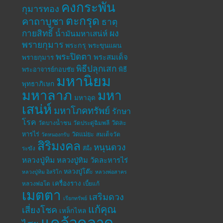
คงกระพัน
กุมารทอง
ตะกรุด
คาถาบูชา
ธาตุ
กายสิทธิ์
ผง
น้ำมันมหาเสน่ห์
พรายกุมาร
พระกรุ
พระขุนแผน
พระปิดตา
พระสมเด็จ
พรายกุมาร
พิธีปลุกเสก
พระอาจารย์กอบชัย
พิธี
มหานิยม
พุทธาภิเษก
มหาลาภ
มหา
มหาอุด
เสน่ห์
มหาโภคทรัพย์
รักษา
โรค
วัดละ
วัดบางน้ำชน
วัดประดู่ฉิมพลี
หารไร่
วัดแม่ยะ
สมเด็จวัด
วัดหนองกรับ
สิริมงคล
หนุนดวง
ระฆัง
สีผึ้ง
หลวงปู่ทิม
หลวงปู่ทิม วัดละหารไร่
หลวงปู่โต๊ะ
หลวงปู่ทิม อิสริโก
หลวงพ่อสาคร
เครื่องราง
หลวงพ่อโต
เบี้ยแก้
เมตตา
เสริมดวง
เรียกทรัพย์
แก้คุณ
เสี่ยงโชค
เหล็กไหล
แคล้วคลาด