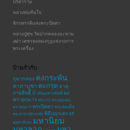
ปรีดาราม
หลวงพ่อทันใจ
จักรพรรดิแห่งพระปิดตา
หลวงปู่ศุข วัดปากคลองมะขาม
เฒ่า เพชรยอดมงกุฎแห่งวงการ
พระเครื่อง
ป้ายกำกับ
คงกระพัน
กุมารทอง
ตะกรุด
คาถาบูชา
ธาตุ
กายสิทธิ์
ผง
น้ำมันมหาเสน่ห์
พรายกุมาร
พระกรุ
พระขุนแผน
พระปิดตา
พระสมเด็จ
พรายกุมาร
พิธีปลุกเสก
พระอาจารย์กอบชัย
พิธี
มหานิยม
พุทธาภิเษก
มหาลาภ
มหา