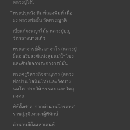
หลวงปู่โต๊ะ
ิพระปรุหนัง พิมพ์ลองพิมพ์ เนื้อ
ผง หลวงพ่ออั้น วัดพระญาติ
เบี้ยแก้ผงพญาไม้ผุ หลวงปู่บุญ
วัดกลางบางแก้ว
พระอาจารย์ฝั้น อาจาโร (หลวงปู่
ฝั้น): อริยสงฆ์แห่งลุ่มแม่น้ำโขง
และศิษย์เอกพระอาจารย์มั่น
พระครูวิหารกิจจานุการ (หลวง
พ่อปาน โสนันโท) และวัดบาง
นมโค: ประวัติ ธรรมะ และวัตถุ
มงคล
พิธีตั้งศาล: จากตำนานโอรสทศ
ราชสู่ภูมิเทวดาผู้พิทักษ์
ตำนานสีผึ้งมหาเสน่ห์