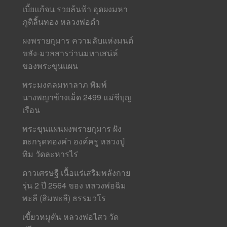
เบี้ยแก้จน รวยล้นฟ้า อุดผงมหา
ภูติลิ้นทอง หลวงพ่อดำ
ผงพรายกุมาร ความลับแห่งมนต์
ขลัง-มวลสารว่านมหาเสน่ห์
ของพระขุนแผน
พระมงคลมหาลาภ พิมพ์
นางพญาข้างเม็ด 2499 แม่ชีบุญ
เรือน
พระขุนแผนผงพรายกุมาร ฝัง
ตะกรุดทองคำ องค์ครู หลวงปู่
ทิม วัดละหารไร่
ดาวเศรษฐี เนื้อแร่เสริมพลังกาย
รุ่น 2 ปี 2564 ของ หลวงพ่อฉิม
พะลี (สิมพะลี) ธรรมวโร
เขี้ยวหมูตัน หลวงพ่อไสว วัด