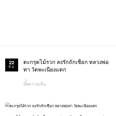
22
ตะกรุดไม้รวก ลงรักถักเชือก หลวงพ่อ
มิ.ย.
ทา วัดพะเนียงแตก
บน
ปิดความเห็น
ตะกรุด
ไม้
รวก
ลงรัก
ถัก
เชือก
หลวง