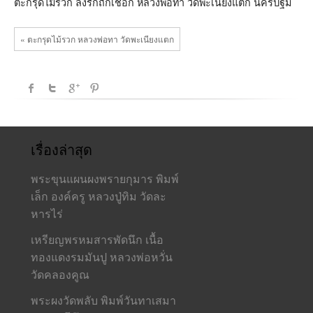
พ่อ
ตะกรุดไม้รวก ลงรักถักเชือก หลวงพ่อทา วัดพะเนียงแตก นครปฐม
ทา
วัด
พะเนียง
« ตะกรุดไม้รวก หลวงพ่อทา วัดพะเนียงแตก
แตก
เรื่องล่าสุด
พระขุนแผนผงพรายกุมาร พิมพ์
เล็ก องค์ครู หลวงปู่ทิม วัดละ
หารไร่
เหรียญพรหมสารพัดนึก เนื้อ
ทองแดงรมมันปู หลวงพ่อหวั่น
วัดคลองคูณ
พระผงวัดพลับ พิมพ์วันทาเสมา