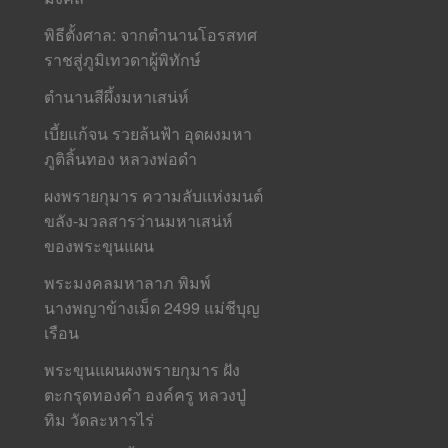
พิธีตั้งศาล: จากตำนานโอรสทศ
ราชสู่ภูมิเทวดาผู้พิทักษ์
ตำนานสีผึ้งมหาเสน่ห์
เบี้ยแก้จน รวยล้นฟ้า อุดผงมหา
ภูติลิ้นทอง หลวงพ่อดำ
ผงพรายกุมาร ความลับแห่งมนต์
ขลัง-มวลสารว่านมหาเสน่ห์
ของพระขุนแผน
พระมงคลมหาลาภ พิมพ์
นางพญาข้างเม็ด 2499 แม่ชีบุญ
เรือน
พระขุนแผนผงพรายกุมาร ฝัง
ตะกรุดทองคำ องค์ครู หลวงปู่
ทิม วัดละหารไร่