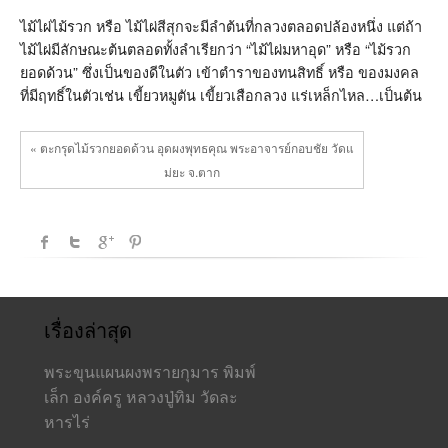
พุทธคุณ
พระ
ไม้ไผ่ไม้รวก หรือ ไม้ไผ่สีสุกจะมีลำต้นที่กลวงตลอดปล้องหนึ่ง แต่ถ้า
อาจารย์
ไม้ไผ่มีลักษณะต้นตลอดทั้งลำเรียกว่า “ไม้ไผ่มหาอุด” หรือ “ไม้รวก
กอบ
ชัย
ยอดด้วน” ซึ่งเป็นของดีในตัว เข้าตำราของทนสิทธิ์ หรือ ของมงคล
วัด
ที่มีฤทธิ์ในตัวเช่น เขี้ยวหมูตัน เขี้ยวเสือกลวง แร่เหล็กไหล…เป็นต้น
แม่
ยะ
จ.ตาก
« ตะกรุดไม้รวกยอดด้วน อุดผงพุทธคุณ พระอาจารย์กอบชัย วัดแ
ม่ยะ จ.ตาก
เรื่องล่าสุด
พระขุนแผนผงพรายกุมาร พิมพ์
เล็ก องค์ครู หลวงปู่ทิม วัดละ
หารไร่