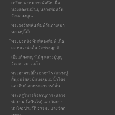
เหรียญพรหมสารพัดนึก เนื้อ
ทองแดงรมมันปู หลวงพ่อหวั่น
วัดคลองคูณ
พระผงวัดพลับ พิมพ์วันทาเสมา
หลวงปู่โต๊ะ
ิพระปรุหนัง พิมพ์ลองพิมพ์ เนื้อ
ผง หลวงพ่ออั้น วัดพระญาติ
เบี้ยแก้ผงพญาไม้ผุ หลวงปู่บุญ
วัดกลางบางแก้ว
พระอาจารย์ฝั้น อาจาโร (หลวงปู่
ฝั้น): อริยสงฆ์แห่งลุ่มแม่น้ำโขง
และศิษย์เอกพระอาจารย์มั่น
พระครูวิหารกิจจานุการ (หลวง
พ่อปาน โสนันโท) และวัดบาง
นมโค: ประวัติ ธรรมะ และวัตถุ
มงคล