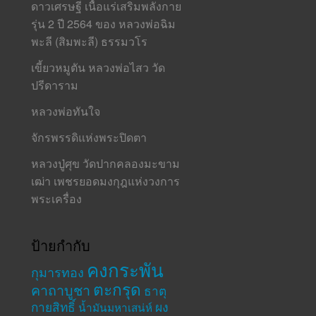
ดาวเศรษฐี เนื้อแร่เสริมพลังกาย
รุ่น 2 ปี 2564 ของ หลวงพ่อฉิม
พะลี (สิมพะลี) ธรรมวโร
เขี้ยวหมูตัน หลวงพ่อไสว วัด
ปรีดาราม
หลวงพ่อทันใจ
จักรพรรดิแห่งพระปิดตา
หลวงปู่ศุข วัดปากคลองมะขาม
เฒ่า เพชรยอดมงกุฎแห่งวงการ
พระเครื่อง
ป้ายกำกับ
คงกระพัน
กุมารทอง
ตะกรุด
คาถาบูชา
ธาตุ
กายสิทธิ์
ผง
น้ำมันมหาเสน่ห์