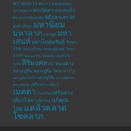
พรายกุมาร
พระกรุ
พระขุนแผน
พระปิดตา
พระสมเด็จ
พรายกุมาร
พิธีปลุกเสก
พระอาจารย์กอบชัย
พิธี
มหานิยม
พุทธาภิเษก
มหาลาภ
มหา
มหาอุด
เสน่ห์
มหาโภคทรัพย์
รักษา
โรค
วัดละ
วัดบางน้ำชน
วัดประดู่ฉิมพลี
หารไร่
วัดแม่ยะ
สมเด็จวัด
วัดหนองกรับ
สิริมงคล
หนุนดวง
ระฆัง
สีผึ้ง
หลวงปู่ทิม
หลวงปู่ทิม วัดละหารไร่
หลวงปู่โต๊ะ
หลวงปู่ทิม อิสริโก
หลวงพ่อสาคร
เครื่องราง
หลวงพ่อโต
เบี้ยแก้
เมตตา
เสริมดวง
เรียกทรัพย์
แก้คุณ
เสี่ยงโชค
เหล็กไหล
แคล้วคลาด
ไสย
โชคลาภ