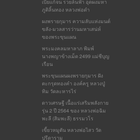
เบี้ยแก้จน รวยล้นฟ้า อุดผงมหา
ภูติลิ้นทอง หลวงพ่อดำ
ผงพรายกุมาร ความลับแห่งมนต์
ขลัง-มวลสารว่านมหาเสน่ห์
ของพระขุนแผน
พระมงคลมหาลาภ พิมพ์
นางพญาข้างเม็ด 2499 แม่ชีบุญ
เรือน
พระขุนแผนผงพรายกุมาร ฝัง
ตะกรุดทองคำ องค์ครู หลวงปู่
ทิม วัดละหารไร่
ดาวเศรษฐี เนื้อแร่เสริมพลังกาย
รุ่น 2 ปี 2564 ของ หลวงพ่อฉิม
พะลี (สิมพะลี) ธรรมวโร
เขี้ยวหมูตัน หลวงพ่อไสว วัด
ปรีดาราม