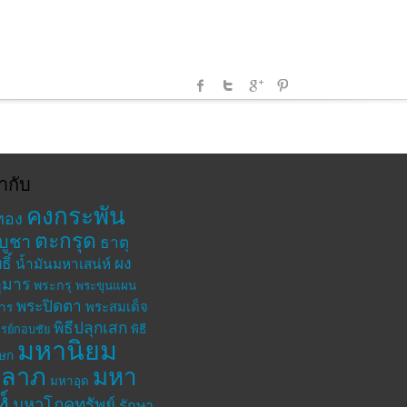
ำกับ
คงกระพัน
ทอง
ตะกรุด
บูชา
ธาตุ
ิ์
ผง
น้ำมันมหาเสน่ห์
ุมาร
พระกรุ
พระขุนแผน
พระปิดตา
พระสมเด็จ
าร
พิธีปลุกเสก
รย์กอบชัย
พิธี
มหานิยม
เษก
าลาภ
มหา
มหาอุด
ห์
มหาโภคทรัพย์
รักษา