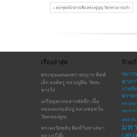
« ตะกรุดหน้าผากเสือ หลวงปู่บุญ วัดกลางบางแก้ว
เรื่องล่าสุด
ป้ายก
กุมาร
พระขุนแผนผงพรายกุมาร พิมพ์
คาถา
เล็ก องค์ครู หลวงปู่ทิม วัดละ
กายสิทธ
หารไร่
พรายก
เหรียญพรหมสารพัดนึก เนื้อ
พรายกุม
ทองแดงรมมันปู หลวงพ่อหวั่น
พระอาจา
วัดคลองคูณ
พุทธาภิ
มห
พระผงวัดพลับ พิมพ์วันทาเสมา
เสน่
หลวงปู่โต๊ะ