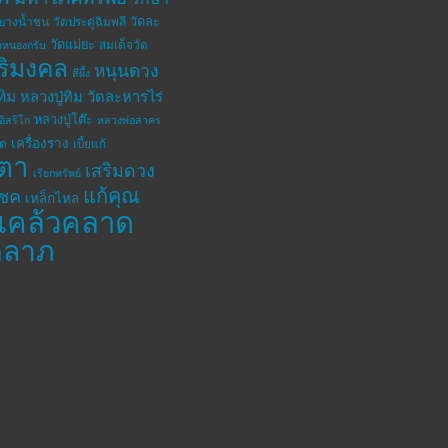
วัดละ
ดบางน้ำชน
วัดประดู่ฉิมพลี
วัดแม่ยะ
สมเด็จวัด
ดหนองกรับ
ิริมงคล
หนุนดวง
สีผึ้ง
ทิม
หลวงปู่ทิม วัดละหารไร่
หลวงปู่โต๊ะ
อิสริโก
หลวงพ่อสาคร
เครื่องราง
โต
เบี้ยแก้
ตา
เสริมดวง
เรียกทรัพย์
แก้คุณ
โชค
เหล็กไหล
แคล้วคลาด
คลาภ