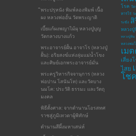
โรค
วั
ิพระปรุหนัง พิมพ์ลองพิมพ์ เนื้อ
หารไร่
วั
ผง หลวงพ่ออั้น วัดพระญาติ
ส
ระฆัง
เบี้ยแก้ผงพญาไม้ผุ หลวงปู่บุญ
หลวงปู่
วัดกลางบางแก้ว
หลวงปู่ทิม 
หลวงพ่อ
พระอาจารย์ฝั้น อาจาโร (หลวงปู่
เมต
ฝั้น): อริยสงฆ์แห่งลุ่มแม่น้ำโขง
เสี่ยง
และศิษย์เอกพระอาจารย์มั่น
ไสย
โช
พระครูวิหารกิจจานุการ (หลวง
พ่อปาน โสนันโท) และวัดบาง
นมโค: ประวัติ ธรรมะ และวัตถุ
มงคล
พิธีตั้งศาล: จากตำนานโอรสทศ
ราชสู่ภูมิเทวดาผู้พิทักษ์
ตำนานสีผึ้งมหาเสน่ห์