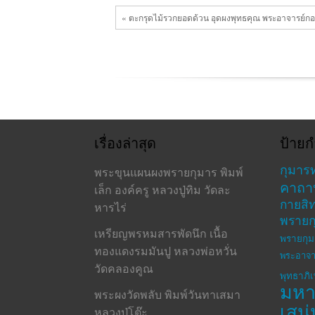
« ตะกรุดไม้รวกยอดด้วน อุดผงพุทธคุณ พระอาจารย์กอ
เรื่องล่าสุด
ป้ายก
กุมาร
พระขุนแผนผงพรายกุมาร พิมพ์
คาถา
เล็ก องค์ครู หลวงปู่ทิม วัดละ
กายสิทธ
หารไร่
พรายก
เหรียญพรหมสารพัดนึก เนื้อ
พรายกุม
ทองแดงรมมันปู หลวงพ่อหวั่น
พระอาจา
วัดคลองคูณ
พุทธาภิ
มห
พระผงวัดพลับ พิมพ์วันทาเสมา
เสน่
หลวงปู่โต๊ะ