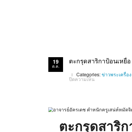
19
ตะกรุดสาริกาป้อนเหยื
ต.ค.
Categories:
ข่าวพระเครื่อง
บน
ปิดความเห็น
ตะกรุด
สา
ริกา
ป้อน
เหยื่อ
สูตร
เขมร
มนต์
ดำ
ตะกรุดสาริก
อาจารย์
อัคร