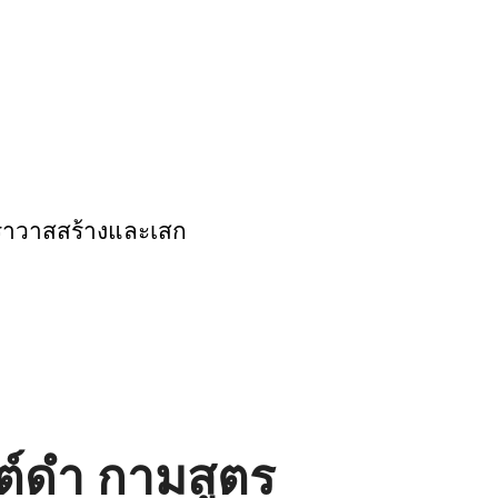
ฆราวาสสร้างและเสก
ต์ดำ กามสูตร