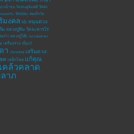
วัดละ
ดบางน้ำชน
วัดประดู่ฉิมพลี
วัดแม่ยะ
สมเด็จวัด
ดหนองกรับ
ิริมงคล
หนุนดวง
สีผึ้ง
ทิม
หลวงปู่ทิม วัดละหารไร่
หลวงปู่โต๊ะ
อิสริโก
หลวงพ่อสาคร
เครื่องราง
โต
เบี้ยแก้
ตา
เสริมดวง
เรียกทรัพย์
แก้คุณ
โชค
เหล็กไหล
แคล้วคลาด
คลาภ