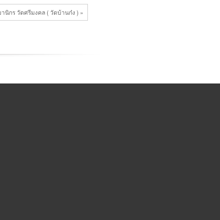
นิกร วัดศรีมงคล ( วัดบ้านก๋ง ) »