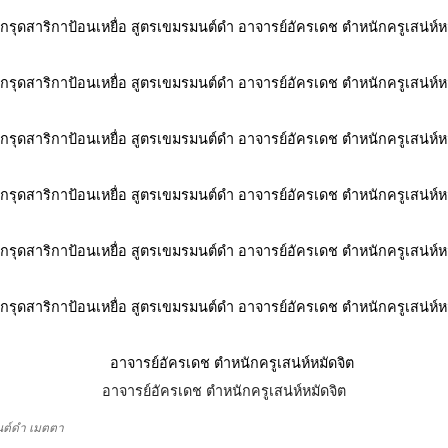
อาจารย์อัครเดช ตำหนักครูเสน่ห์หมัดจิต
ต์ดำ
เมตตา