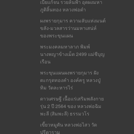
เบี้ยแก้จน รวยล้นฟ้า อุดผงมหา
ภูติลิ้นทอง หลวงพ่อดำ
ผงพรายกุมาร ความลับแห่งมนต์
ขลัง-มวลสารว่านมหาเสน่ห์
ของพระขุนแผน
พระมงคลมหาลาภ พิมพ์
นางพญาข้างเม็ด 2499 แม่ชีบุญ
เรือน
พระขุนแผนผงพรายกุมาร ฝัง
ตะกรุดทองคำ องค์ครู หลวงปู่
ทิม วัดละหารไร่
ดาวเศรษฐี เนื้อแร่เสริมพลังกาย
รุ่น 2 ปี 2564 ของ หลวงพ่อฉิม
พะลี (สิมพะลี) ธรรมวโร
เขี้ยวหมูตัน หลวงพ่อไสว วัด
ปรีดาราม