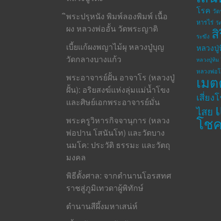
โรค
วั
ิพระปรุหนัง พิมพ์ลองพิมพ์ เนื้อ
หารไร่
วั
ผง หลวงพ่ออั้น วัดพระญาติ
ส
ระฆัง
เบี้ยแก้ผงพญาไม้ผุ หลวงปู่บุญ
หลวงปู่
วัดกลางบางแก้ว
หลวงปู่ทิม 
หลวงพ่อ
พระอาจารย์ฝั้น อาจาโร (หลวงปู่
เมต
ฝั้น): อริยสงฆ์แห่งลุ่มแม่น้ำโขง
เสี่ยง
และศิษย์เอกพระอาจารย์มั่น
ไสย
โช
พระครูวิหารกิจจานุการ (หลวง
พ่อปาน โสนันโท) และวัดบาง
นมโค: ประวัติ ธรรมะ และวัตถุ
มงคล
พิธีตั้งศาล: จากตำนานโอรสทศ
ราชสู่ภูมิเทวดาผู้พิทักษ์
ตำนานสีผึ้งมหาเสน่ห์