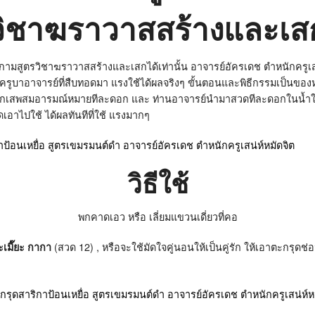
วิชาฆราวาสสร้างและเส
ามสูตรวิชาฆราวาสสร้างและเสกได้เท่านั้น อาจารย์อัครเดช ตำหนักครูเสน
ตรครูบาอาจารย์ที่สืบทอดมา แรงใช้ได้ผลจริงๆ ขั้นตอนและพิธีกรรมเป็นของ
อกเสพสมอารมณ์หมายทีละดอก และ ท่านอาจารย์นำมาสวดทีละดอกในน้ำให้ลอ
เอาไปใช้ ได้ผลทันทีที่ใช้ แรงมากๆ
วิธีใช้
พกคาดเอว หรือ เลี่ยมแขวนเดี่ยวที่คอ
(สวด 12) , หรือจะใช้มัดใจคู่นอนให้เป็นคู่รัก ให้เอาตะกรุดช่อ
ยะเมี๊ยะ กากา