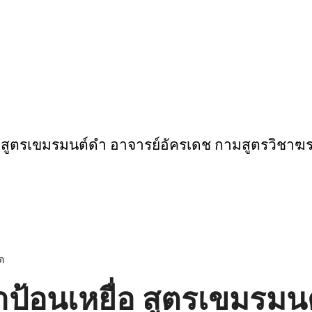
่อ สูตรเขมรมนต์ดำ อาจารย์อัครเดช กามสูตรวิชา
าป้อนเหยื่อ สูตรเขมรมน