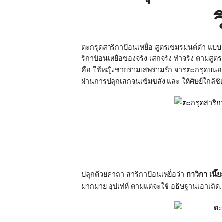
เดช
กาม
สูตร
วิชา
ฆราวาส
สร้าง
ตะกรุดสาริกาป้อนเหยื่อ สูตรเขมรมนต์ดำ แบบก
และ
ริกาป้อนเหยื่อของจริง เสกจริง ทำจริง ตามสู
เสก
คือ ใช้หญิงชายร่วมเสพร่วมรัก จารตะกรุดบน
ผ่านการปลุกเสกจนเข้มขลัง และ ให้ศิษย์ใกล้ชิด
ปลุกด้วยคาถา สาริกาป้อนเหยื่อว่า
กาวิกา เนี๊
มากมาย อุปเท่ห์ ตามแต่จะใช้ อธิษฐานเอาเถิด.