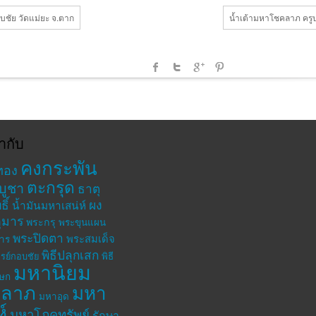
บชัย วัดแม่ยะ จ.ตาก
น้ำเต้ามหาโชคลาภ ครูบา
ำกับ
คงกระพัน
ทอง
ตะกรุด
บูชา
ธาตุ
ิ์
ผง
น้ำมันมหาเสน่ห์
ุมาร
พระกรุ
พระขุนแผน
พระปิดตา
พระสมเด็จ
าร
พิธีปลุกเสก
รย์กอบชัย
พิธี
มหานิยม
เษก
าลาภ
มหา
มหาอุด
ห์
มหาโภคทรัพย์
รักษา