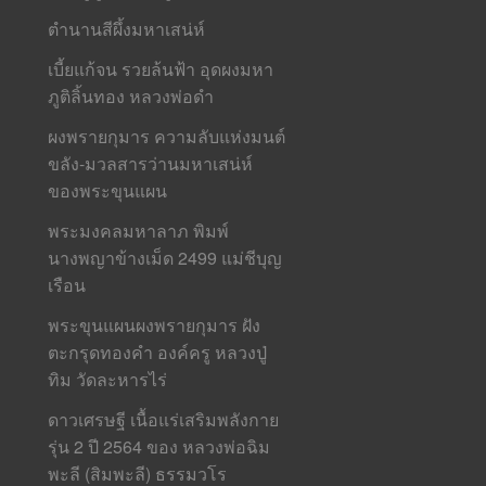
ตำนานสีผึ้งมหาเสน่ห์
เบี้ยแก้จน รวยล้นฟ้า อุดผงมหา
ภูติลิ้นทอง หลวงพ่อดำ
ผงพรายกุมาร ความลับแห่งมนต์
ขลัง-มวลสารว่านมหาเสน่ห์
ของพระขุนแผน
พระมงคลมหาลาภ พิมพ์
นางพญาข้างเม็ด 2499 แม่ชีบุญ
เรือน
พระขุนแผนผงพรายกุมาร ฝัง
ตะกรุดทองคำ องค์ครู หลวงปู่
ทิม วัดละหารไร่
ดาวเศรษฐี เนื้อแร่เสริมพลังกาย
รุ่น 2 ปี 2564 ของ หลวงพ่อฉิม
พะลี (สิมพะลี) ธรรมวโร