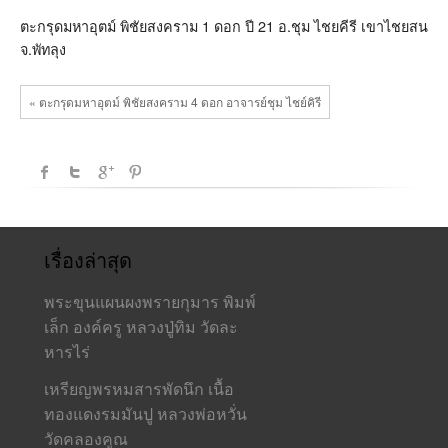
ดอก
ปี
ตะกรุดมหาอุตม์ พิชัยสงคราม 1 ดอก ปี 21 อ.ชุม ไชยคีรี เขาไชยสน
21
จ.พัทลุง
อ.ชุม
ไชย
คีรี
เขา
« ตะกรุดมหาอุตม์ พิชัยสงคราม 4 ดอก อาจารย์ชุม ไชย์คิรี
ไชย
สน
จ.พัทลุง
เรื่องล่าสุด
พระขุนแผนผงพรายกุมาร พิมพ์
เล็ก องค์ครู หลวงปู่ทิม วัดละ
หารไร่
เหรียญพรหมสารพัดนึก เนื้อ
ทองแดงรมมันปู หลวงพ่อหวั่น
วัดคลองคูณ