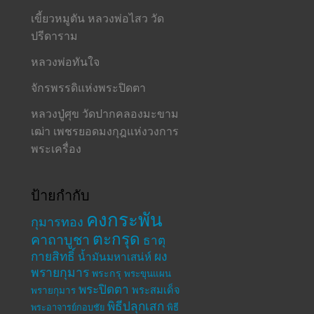
เขี้ยวหมูตัน หลวงพ่อไสว วัด
ปรีดาราม
หลวงพ่อทันใจ
จักรพรรดิแห่งพระปิดตา
หลวงปู่ศุข วัดปากคลองมะขาม
เฒ่า เพชรยอดมงกุฎแห่งวงการ
พระเครื่อง
ป้ายกำกับ
คงกระพัน
กุมารทอง
ตะกรุด
คาถาบูชา
ธาตุ
กายสิทธิ์
ผง
น้ำมันมหาเสน่ห์
พรายกุมาร
พระกรุ
พระขุนแผน
พระปิดตา
พระสมเด็จ
พรายกุมาร
พิธีปลุกเสก
พระอาจารย์กอบชัย
พิธี