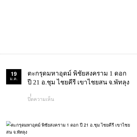
19
ตะกรุดมหาอุตม์ พิชัยสงคราม 1 ดอก
ม.ค.
ปี 21 อ.ชุม ไชยคีรี เขาไชยสน จ.พัทลุง
บน
ปิดความเห็น
ตะกรุด
มหา
อุ
ตม์
พิชัย
สงคราม
1