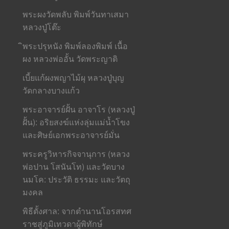
พระผงวัดพลับ พิมพ์วันทาเสมา
หลวงปู่โต๊ะ
ิพระปรุหนัง พิมพ์ลองพิมพ์ เนื้อ
ผง หลวงพ่ออั้น วัดพระญาติ
เบี้ยแก้ผงพญาไม้ผุ หลวงปู่บุญ
วัดกลางบางแก้ว
พระอาจารย์ฝั้น อาจาโร (หลวงปู่
ฝั้น): อริยสงฆ์แห่งลุ่มแม่น้ำโขง
และศิษย์เอกพระอาจารย์มั่น
พระครูวิหารกิจจานุการ (หลวง
พ่อปาน โสนันโท) และวัดบาง
นมโค: ประวัติ ธรรมะ และวัตถุ
มงคล
พิธีตั้งศาล: จากตำนานโอรสทศ
ราชสู่ภูมิเทวดาผู้พิทักษ์