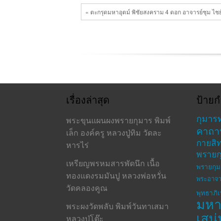
« ตะกรุดมหาอุตม์ พิชัยสงคราม 4 ดอก อาจารย์ชุม ไชย์
เรื่องล่าสุด
ป้ายก
กุมาร
พระขุนแผนผงพรายกุมาร พิมพ์
คาถา
เล็ก องค์ครู หลวงปู่ทิม วัดละ
กายสิทธ
หารไร่
พรายก
เหรียญพรหมสารพัดนึก เนื้อ
พรายกุม
ทองแดงรมมันปู หลวงพ่อหวั่น
พระอาจา
วัดคลองคูณ
พุทธาภิ
มห
พระผงวัดพลับ พิมพ์วันทาเสมา
เสน่
หลวงปู่โต๊ะ