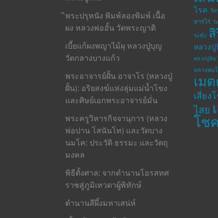
โรค
วั
ิพระปรุหนัง พิมพ์ลองพิมพ์ เนื้อ
หารไร่
วั
ผง หลวงพ่ออั้น วัดพระญาติ
ส
ระฆัง
เบี้ยแก้ผงพญาไม้ผุ หลวงปู่บุญ
หลวงปู่
วัดกลางบางแก้ว
หลวงปู่ทิม 
หลวงพ่อ
พระอาจารย์ฝั้น อาจาโร (หลวงปู่
เมต
ฝั้น): อริยสงฆ์แห่งลุ่มแม่น้ำโขง
เสี่ยง
และศิษย์เอกพระอาจารย์มั่น
ไสย
โช
พระครูวิหารกิจจานุการ (หลวง
พ่อปาน โสนันโท) และวัดบาง
นมโค: ประวัติ ธรรมะ และวัตถุ
มงคล
พิธีตั้งศาล: จากตำนานโอรสทศ
ราชสู่ภูมิเทวดาผู้พิทักษ์
ตำนานสีผึ้งมหาเสน่ห์