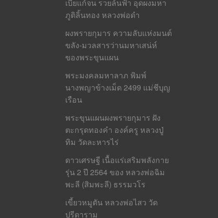
เบี้ยแก้จน รวยล้นฟ้า อุดผงมหา
ภูติลิ้นทอง หลวงพ่อดำ
ผงพรายกุมาร ความลับแห่งมนต์
ขลัง-มวลสารว่านมหาเสน่ห์
ของพระขุนแผน
พระมงคลมหาลาภ พิมพ์
นางพญาข้างเม็ด 2499 แม่ชีบุญ
เรือน
พระขุนแผนผงพรายกุมาร ฝัง
ตะกรุดทองคำ องค์ครู หลวงปู่
ทิม วัดละหารไร่
ดาวเศรษฐี เนื้อแร่เสริมพลังกาย
รุ่น 2 ปี 2564 ของ หลวงพ่อฉิม
พะลี (สิมพะลี) ธรรมวโร
เขี้ยวหมูตัน หลวงพ่อไสว วัด
ปรีดาราม