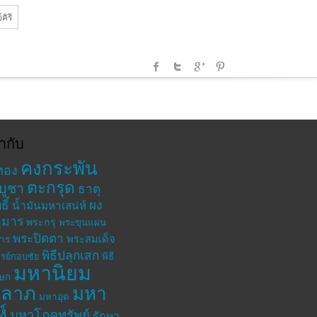
คิรี
ำกับ
คงกระพัน
ทอง
ตะกรุด
บูชา
ธาตุ
ิ์
ผง
น้ำมันมหาเสน่ห์
ุมาร
พระกรุ
พระขุนแผน
พระปิดตา
พระสมเด็จ
าร
พิธีปลุกเสก
รย์กอบชัย
พิธี
มหานิยม
เษก
าลาภ
มหา
มหาอุด
ห์
มหาโภคทรัพย์
รักษา