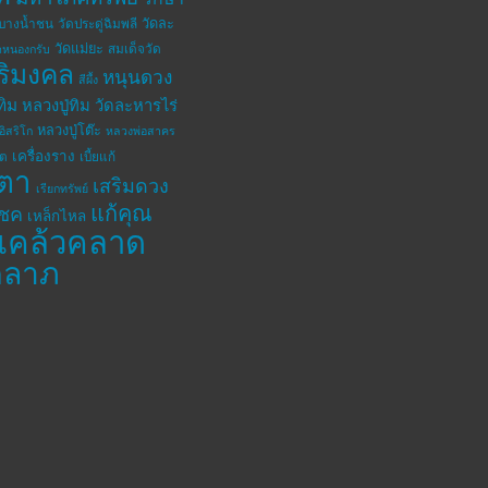
วัดละ
ดบางน้ำชน
วัดประดู่ฉิมพลี
วัดแม่ยะ
สมเด็จวัด
ดหนองกรับ
ิริมงคล
หนุนดวง
สีผึ้ง
ทิม
หลวงปู่ทิม วัดละหารไร่
หลวงปู่โต๊ะ
อิสริโก
หลวงพ่อสาคร
เครื่องราง
โต
เบี้ยแก้
ตา
เสริมดวง
เรียกทรัพย์
แก้คุณ
โชค
เหล็กไหล
แคล้วคลาด
คลาภ