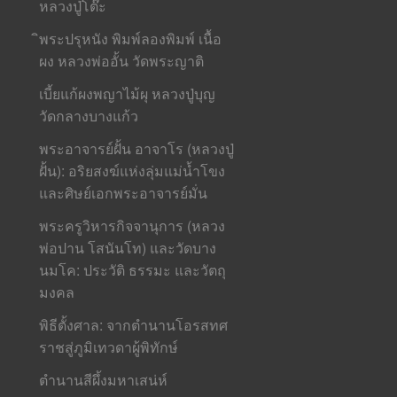
หลวงปู่โต๊ะ
ิพระปรุหนัง พิมพ์ลองพิมพ์ เนื้อ
ผง หลวงพ่ออั้น วัดพระญาติ
เบี้ยแก้ผงพญาไม้ผุ หลวงปู่บุญ
วัดกลางบางแก้ว
พระอาจารย์ฝั้น อาจาโร (หลวงปู่
ฝั้น): อริยสงฆ์แห่งลุ่มแม่น้ำโขง
และศิษย์เอกพระอาจารย์มั่น
พระครูวิหารกิจจานุการ (หลวง
พ่อปาน โสนันโท) และวัดบาง
นมโค: ประวัติ ธรรมะ และวัตถุ
มงคล
พิธีตั้งศาล: จากตำนานโอรสทศ
ราชสู่ภูมิเทวดาผู้พิทักษ์
ตำนานสีผึ้งมหาเสน่ห์