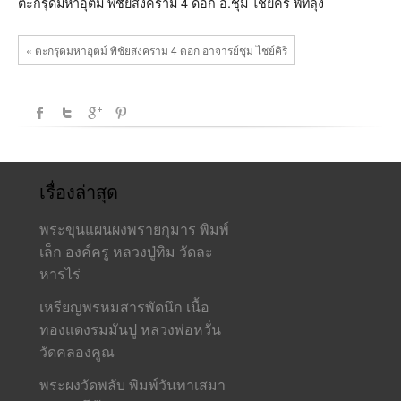
ดอก
ตะกรุดมหาอุตม์ พิชัยสงคราม 4 ดอก อ.ชุม ไชยคีรี พัทลุง
อ.ชุม
ไชย
คีรี
« ตะกรุดมหาอุตม์ พิชัยสงคราม 4 ดอก อาจารย์ชุม ไชย์คิรี
พัทลุง
เรื่องล่าสุด
พระขุนแผนผงพรายกุมาร พิมพ์
เล็ก องค์ครู หลวงปู่ทิม วัดละ
หารไร่
เหรียญพรหมสารพัดนึก เนื้อ
ทองแดงรมมันปู หลวงพ่อหวั่น
วัดคลองคูณ
พระผงวัดพลับ พิมพ์วันทาเสมา