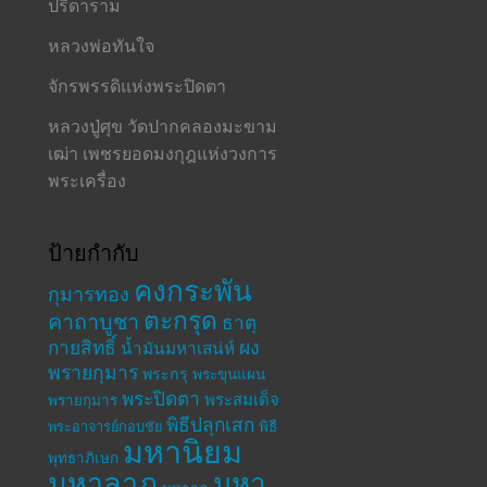
ปรีดาราม
หลวงพ่อทันใจ
จักรพรรดิแห่งพระปิดตา
หลวงปู่ศุข วัดปากคลองมะขาม
เฒ่า เพชรยอดมงกุฎแห่งวงการ
พระเครื่อง
ป้ายกำกับ
คงกระพัน
กุมารทอง
ตะกรุด
คาถาบูชา
ธาตุ
กายสิทธิ์
ผง
น้ำมันมหาเสน่ห์
พรายกุมาร
พระกรุ
พระขุนแผน
พระปิดตา
พระสมเด็จ
พรายกุมาร
พิธีปลุกเสก
พระอาจารย์กอบชัย
พิธี
มหานิยม
พุทธาภิเษก
มหาลาภ
มหา