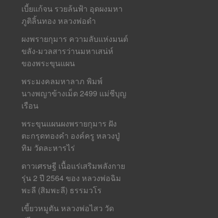
เบี้ยแก้จน รวยล้นฟ้า อุดผงมหา
ภูติลิ้นทอง หลวงพ่อดำ
ผงพรายกุมาร ความลับแห่งมนต์
ขลัง-มวลสารว่านมหาเสน่ห์
ของพระขุนแผน
พระมงคลมหาลาภ พิมพ์
นางพญาข้างเม็ด 2499 แม่ชีบุญ
เรือน
พระขุนแผนผงพรายกุมาร ฝัง
ตะกรุดทองคำ องค์ครู หลวงปู่
ทิม วัดละหารไร่
ดาวเศรษฐี เนื้อแร่เสริมพลังกาย
รุ่น 2 ปี 2564 ของ หลวงพ่อฉิม
พะลี (สิมพะลี) ธรรมวโร
เขี้ยวหมูตัน หลวงพ่อไสว วัด