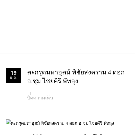
19
ตะกรุดมหาอุตม์ พิชัยสงคราม 4 ดอก
ม.ค.
อ.ชุม ไชยคีรี พัทลุง
บน
ปิดความเห็น
ตะกรุด
มหา
อุ
ตม์
พิชัย
สงคราม
4