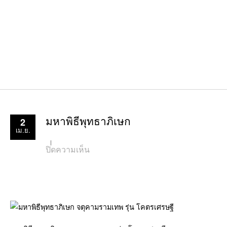
2
มหาพิธีพุทธาภิเษก
เม.ย.
บน
ปิดความเห็น
มหา
พิธี
พุทธ
าภิเษก