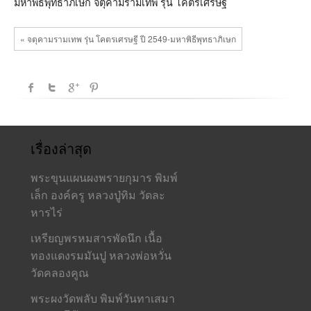
มหาพิธีพุทธาภิเษก จตุคามรามเทพ รุ่น โคตรเศรษฐี
« จตุคามรามเทพ รุ่น โคตรเศรษฐี ปี 2549-มหาพิธีพุทธาภิเษก
เรื่องล่าสุด
พระขุนแผนผงพรายกุมาร พิมพ์
เล็ก องค์ครู หลวงปู่ทิม วัดละ
หารไร่
เหรียญพรหมสารพัดนึก เนื้อ
ทองแดงรมมันปู หลวงพ่อหวั่น
วัดคลองคูณ
พระผงวัดพลับ พิมพ์วันทาเสมา