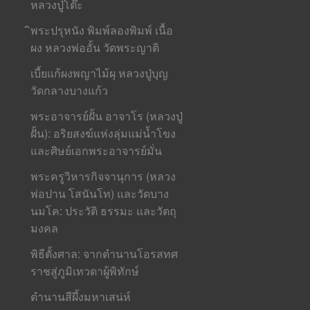
หลวงปู่โต๊ะ
ิพระปรุหนัง พิมพ์ลองพิมพ์ เนื้อ
ผง หลวงพ่ออั้น วัดพระญาติ
เบี้ยแก้ผงพญาไม้ผุ หลวงปู่บุญ
วัดกลางบางแก้ว
พระอาจารย์ฝั้น อาจาโร (หลวงปู่
ฝั้น): อริยสงฆ์แห่งลุ่มแม่น้ำโขง
และศิษย์เอกพระอาจารย์มั่น
พระครูวิหารกิจจานุการ (หลวง
พ่อปาน โสนันโท) และวัดบาง
นมโค: ประวัติ ธรรมะ และวัตถุ
มงคล
พิธีตั้งศาล: จากตำนานโอรสทศ
ราชสู่ภูมิเทวดาผู้พิทักษ์
ตำนานสีผึ้งมหาเสน่ห์