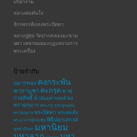
ปรีดาราม
หลวงพ่อทันใจ
จักรพรรดิแห่งพระปิดตา
หลวงปู่ศุข วัดปากคลองมะขาม
เฒ่า เพชรยอดมงกุฎแห่งวงการ
พระเครื่อง
ป้ายกำกับ
คงกระพัน
กุมารทอง
ตะกรุด
คาถาบูชา
ธาตุ
กายสิทธิ์
ผง
น้ำมันมหาเสน่ห์
พรายกุมาร
พระกรุ
พระขุนแผน
พระปิดตา
พระสมเด็จ
พรายกุมาร
พิธีปลุกเสก
พระอาจารย์กอบชัย
พิธี
มหานิยม
พุทธาภิเษก
มหาลาภ
มหา