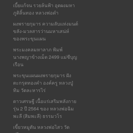
เบี้ยแก้จน รวยล้นฟ้า อุดผงมหา
ภูติลิ้นทอง หลวงพ่อดำ
ผงพรายกุมาร ความลับแห่งมนต์
ขลัง-มวลสารว่านมหาเสน่ห์
ของพระขุนแผน
พระมงคลมหาลาภ พิมพ์
นางพญาข้างเม็ด 2499 แม่ชีบุญ
เรือน
พระขุนแผนผงพรายกุมาร ฝัง
ตะกรุดทองคำ องค์ครู หลวงปู่
ทิม วัดละหารไร่
ดาวเศรษฐี เนื้อแร่เสริมพลังกาย
รุ่น 2 ปี 2564 ของ หลวงพ่อฉิม
พะลี (สิมพะลี) ธรรมวโร
เขี้ยวหมูตัน หลวงพ่อไสว วัด