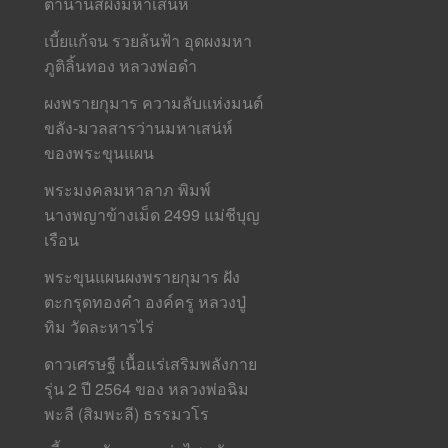
ตำนานสีผึ้งมหาเสน่ห์
เบี้ยแก้จน รวยล้นฟ้า อุดผงมหา
ภูติลิ้นทอง หลวงพ่อดำ
ผงพรายกุมาร ความลับแห่งมนต์
ขลัง-มวลสารว่านมหาเสน่ห์
ของพระขุนแผน
พระมงคลมหาลาภ พิมพ์
นางพญาข้างเม็ด 2499 แม่ชีบุญ
เรือน
พระขุนแผนผงพรายกุมาร ฝัง
ตะกรุดทองคำ องค์ครู หลวงปู่
ทิม วัดละหารไร่
ดาวเศรษฐี เนื้อแร่เสริมพลังกาย
รุ่น 2 ปี 2564 ของ หลวงพ่อฉิม
พะลี (สิมพะลี) ธรรมวโร