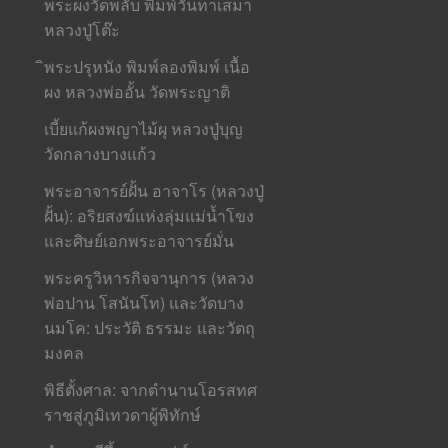
พระผงวัดพลับ พิมพ์วันทาเสมา
หลวงปู่โต๊ะ
ิพระปรุหนัง พิมพ์ลองพิมพ์ เนื้อ
ผง หลวงพ่ออั้น วัดพระญาติ
เบี้ยแก้ผงพญาไม้ผุ หลวงปู่บุญ
วัดกลางบางแก้ว
พระอาจารย์ฝั้น อาจาโร (หลวงปู่
ฝั้น): อริยสงฆ์แห่งลุ่มแม่น้ำโขง
และศิษย์เอกพระอาจารย์มั่น
พระครูวิหารกิจจานุการ (หลวง
พ่อปาน โสนันโท) และวัดบาง
นมโค: ประวัติ ธรรมะ และวัตถุ
มงคล
พิธีตั้งศาล: จากตำนานโอรสทศ
ราชสู่ภูมิเทวดาผู้พิทักษ์