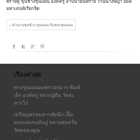
พรายคู่ ขุนช้างขุนแผน องค์ครู อาบน้ำมันพราย ว่านนางพญา ยอด
มหาเสน่ห์เรียกจิต
« ตำนานขุนช้าง ขุนแผน กับพระขุนแผน
เรื่องล่าสุด
พระขุนแผนผงพรายกุมาร พิมพ์
เล็ก องค์ครู หลวงปู่ทิม วัดละ
หารไร่
เหรียญพรหมสารพัดนึก เนื้อ
ทองแดงรมมันปู หลวงพ่อหวั่น
วัดคลองคูณ