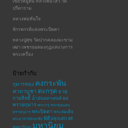
เขี้ยวหมูตัน หลวงพ่อไสว วัด
ปรีดาราม
หลวงพ่อทันใจ
จักรพรรดิแห่งพระปิดตา
หลวงปู่ศุข วัดปากคลองมะขาม
เฒ่า เพชรยอดมงกุฎแห่งวงการ
พระเครื่อง
ป้ายกำกับ
คงกระพัน
กุมารทอง
ตะกรุด
คาถาบูชา
ธาตุ
กายสิทธิ์
ผง
น้ำมันมหาเสน่ห์
พรายกุมาร
พระกรุ
พระขุนแผน
พระปิดตา
พระสมเด็จ
พรายกุมาร
พิธีปลุกเสก
พระอาจารย์กอบชัย
พิธี
มหานิยม
พุทธาภิเษก