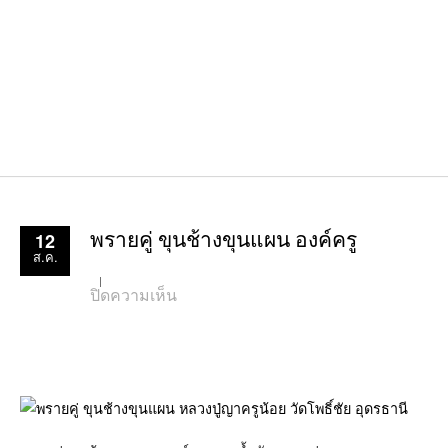
12
พรายคู่ ขุนช้างขุนแผน องค์ครู
ส.ค.
บน
ปิดความเห็น
พราย
คู่
ขุน
ช้าง
ขุนแผน
องค์
ครู