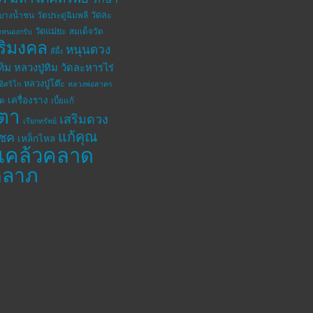
วัดละ
ดบางน้ำชน
วัดประดู่ฉิมพลี
วัดแม่ยะ
สมเด็จวัด
ดหนองกรับ
ิริมงคล
หนุนดวง
สีผึ้ง
ทิม
หลวงปู่ทิม วัดละหารไร่
หลวงปู่โต๊ะ
อิสริโก
หลวงพ่อสาคร
เครื่องราง
โต
เบี้ยแก้
ตา
เสริมดวง
เรียกทรัพย์
แก้คุณ
โชค
เหล็กไหล
แคล้วคลาด
คลาภ