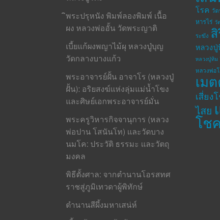
โรค
วั
ิพระปรุหนัง พิมพ์ลองพิมพ์ เนื้อ
หารไร่
วั
ผง หลวงพ่ออั้น วัดพระญาติ
ส
ระฆัง
เบี้ยแก้ผงพญาไม้ผุ หลวงปู่บุญ
หลวงปู่
วัดกลางบางแก้ว
หลวงปู่ทิม 
หลวงพ่อ
พระอาจารย์ฝั้น อาจาโร (หลวงปู่
เมต
ฝั้น): อริยสงฆ์แห่งลุ่มแม่น้ำโขง
เสี่ยง
และศิษย์เอกพระอาจารย์มั่น
ไสย
โช
พระครูวิหารกิจจานุการ (หลวง
พ่อปาน โสนันโท) และวัดบาง
นมโค: ประวัติ ธรรมะ และวัตถุ
มงคล
พิธีตั้งศาล: จากตำนานโอรสทศ
ราชสู่ภูมิเทวดาผู้พิทักษ์
ตำนานสีผึ้งมหาเสน่ห์