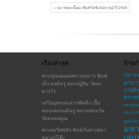
วัด
ป่า
« กุมารทองเนื้อผง พิมพ์วัดซับน้อย รุ่น2 ปี 2544
มหา
วัน
เนื้อ
ขาว
เรื่องล่าสุด
ป้ายก
กุมาร
พระขุนแผนผงพรายกุมาร พิมพ์
คาถา
เล็ก องค์ครู หลวงปู่ทิม วัดละ
กายสิทธ
หารไร่
พรายก
เหรียญพรหมสารพัดนึก เนื้อ
พรายกุม
ทองแดงรมมันปู หลวงพ่อหวั่น
พระอาจา
วัดคลองคูณ
พุทธาภิ
มห
พระผงวัดพลับ พิมพ์วันทาเสมา
เสน่
หลวงปู่โต๊ะ