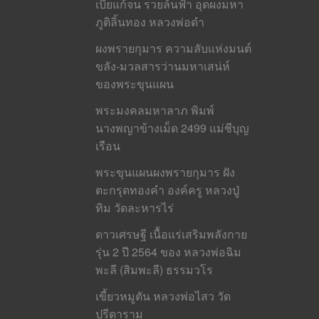
เบี้ยแก้จน รวยล้นฟ้า อุดผงมหา
ภูติลิ้นทอง หลวงพ่อดำ
ผงพรายกุมาร ความลับแห่งมนต์
ขลัง-มวลสารว่านมหาเสน่ห์
ของพระขุนแผน
พระมงคลมหาลาภ พิมพ์
นางพญาข้างเม็ด 2499 แม่ชีบุญ
เรือน
พระขุนแผนผงพรายกุมาร ฝัง
ตะกรุดทองคำ องค์ครู หลวงปู่
ทิม วัดละหารไร่
ดาวเศรษฐี เนื้อแร่เสริมพลังกาย
รุ่น 2 ปี 2564 ของ หลวงพ่อฉิม
พะลี (สิมพะลี) ธรรมวโร
เขี้ยวหมูตัน หลวงพ่อไสว วัด
ปรีดาราม