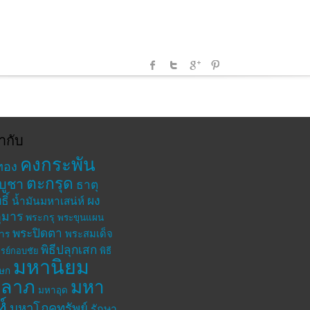
ำกับ
คงกระพัน
ทอง
ตะกรุด
บูชา
ธาตุ
ิ์
ผง
น้ำมันมหาเสน่ห์
ุมาร
พระกรุ
พระขุนแผน
พระปิดตา
พระสมเด็จ
าร
พิธีปลุกเสก
รย์กอบชัย
พิธี
มหานิยม
เษก
าลาภ
มหา
มหาอุด
ห์
มหาโภคทรัพย์
รักษา