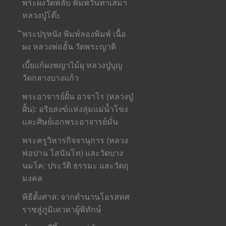
พระผงวัดพลับ พิมพ์วันทาเสมา
หลวงปู่โต๊ะ
ิพระปรุหนัง พิมพ์ลองพิมพ์ เนื้อ
ผง หลวงพ่ออั้น วัดพระญาติ
เบี้ยแก้ผงพญาไม้ผุ หลวงปู่บุญ
วัดกลางบางแก้ว
พระอาจารย์ฝั้น อาจาโร (หลวงปู่
ฝั้น): อริยสงฆ์แห่งลุ่มแม่น้ำโขง
และศิษย์เอกพระอาจารย์มั่น
พระครูวิหารกิจจานุการ (หลวง
พ่อปาน โสนันโท) และวัดบาง
นมโค: ประวัติ ธรรมะ และวัตถุ
มงคล
พิธีตั้งศาล: จากตำนานโอรสทศ
ราชสู่ภูมิเทวดาผู้พิทักษ์