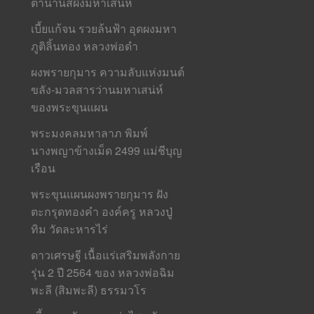
ตำนานสีผึ้งมหาเสน่ห์
เบี้ยแก้จน รวยล้นฟ้า อุดผงมหา
ภูติลิ้นทอง หลวงพ่อดำ
ผงพรายกุมาร ความลับแห่งมนต์
ขลัง-มวลสารว่านมหาเสน่ห์
ของพระขุนแผน
พระมงคลมหาลาภ พิมพ์
นางพญาข้างเม็ด 2499 แม่ชีบุญ
เรือน
พระขุนแผนผงพรายกุมาร ฝัง
ตะกรุดทองคำ องค์ครู หลวงปู่
ทิม วัดละหารไร่
ดาวเศรษฐี เนื้อแร่เสริมพลังกาย
รุ่น 2 ปี 2564 ของ หลวงพ่อฉิม
พะลี (สิมพะลี) ธรรมวโร