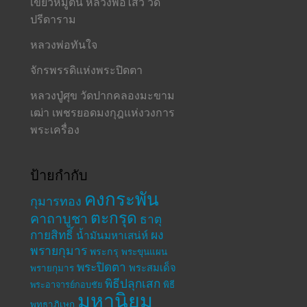
เขี้ยวหมูตัน หลวงพ่อไสว วัด
ปรีดาราม
หลวงพ่อทันใจ
จักรพรรดิแห่งพระปิดตา
หลวงปู่ศุข วัดปากคลองมะขาม
เฒ่า เพชรยอดมงกุฎแห่งวงการ
พระเครื่อง
ป้ายกำกับ
คงกระพัน
กุมารทอง
ตะกรุด
คาถาบูชา
ธาตุ
กายสิทธิ์
ผง
น้ำมันมหาเสน่ห์
พรายกุมาร
พระกรุ
พระขุนแผน
พระปิดตา
พระสมเด็จ
พรายกุมาร
พิธีปลุกเสก
พระอาจารย์กอบชัย
พิธี
มหานิยม
พุทธาภิเษก