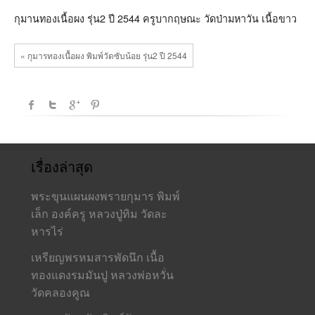
2544
ครู
กุมานทองเนื้อผง รุ่น2 ปี 2544 ครูบากฤษณะ วัดป่ามหาวัน เนื้อขาว
บาก
ฤษณะ
วัด
« กุมารทองเนื้อผง พิมพ์วัดซับน้อย รุ่น2 ปี 2544
ป่า
มหา
วัน
เนื้อ
ขาว
เรื่องล่าสุด
พระขุนแผนผงพรายกุมาร พิมพ์
เล็ก องค์ครู หลวงปู่ทิม วัดละ
หารไร่
เหรียญพรหมสารพัดนึก เนื้อ
ทองแดงรมมันปู หลวงพ่อหวั่น
วัดคลองคูณ