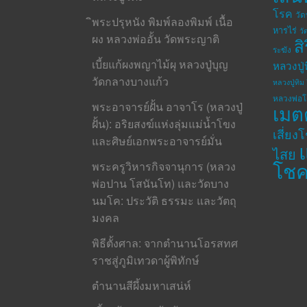
โรค
วั
ิพระปรุหนัง พิมพ์ลองพิมพ์ เนื้อ
หารไร่
วั
ผง หลวงพ่ออั้น วัดพระญาติ
ส
ระฆัง
เบี้ยแก้ผงพญาไม้ผุ หลวงปู่บุญ
หลวงปู่
วัดกลางบางแก้ว
หลวงปู่ทิม 
หลวงพ่อ
พระอาจารย์ฝั้น อาจาโร (หลวงปู่
เมต
ฝั้น): อริยสงฆ์แห่งลุ่มแม่น้ำโขง
เสี่ยง
และศิษย์เอกพระอาจารย์มั่น
ไสย
โช
พระครูวิหารกิจจานุการ (หลวง
พ่อปาน โสนันโท) และวัดบาง
นมโค: ประวัติ ธรรมะ และวัตถุ
มงคล
พิธีตั้งศาล: จากตำนานโอรสทศ
ราชสู่ภูมิเทวดาผู้พิทักษ์
ตำนานสีผึ้งมหาเสน่ห์