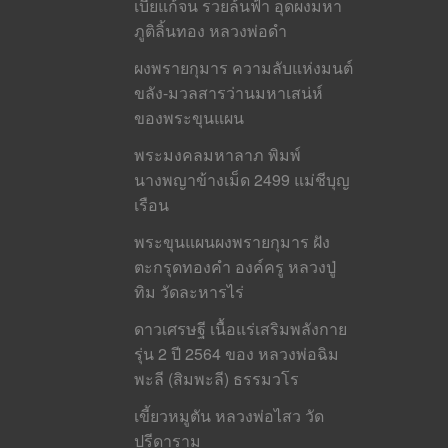
เบี้ยแก้จน รวยล้นฟ้า อุดผงมหา
ภูติลิ้นทอง หลวงพ่อดำ
ผงพรายกุมาร ความลับแห่งมนต์
ขลัง-มวลสารว่านมหาเสน่ห์
ของพระขุนแผน
พระมงคลมหาลาภ พิมพ์
นางพญาข้างเม็ด 2499 แม่ชีบุญ
เรือน
พระขุนแผนผงพรายกุมาร ฝัง
ตะกรุดทองคำ องค์ครู หลวงปู่
ทิม วัดละหารไร่
ดาวเศรษฐี เนื้อแร่เสริมพลังกาย
รุ่น 2 ปี 2564 ของ หลวงพ่อฉิม
พะลี (สิมพะลี) ธรรมวโร
เขี้ยวหมูตัน หลวงพ่อไสว วัด
ปรีดาราม