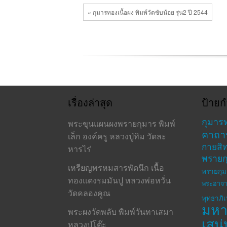
วัด
ป่า
« กุมารทองเนื้อผง พิมพ์วัดซับน้อย รุ่น2 ปี 2544
มหา
วัน
เนื้อ
ขาว
เรื่องล่าสุด
ป้ายก
กุมาร
พระขุนแผนผงพรายกุมาร พิมพ์
คาถา
เล็ก องค์ครู หลวงปู่ทิม วัดละ
กายสิทธ
หารไร่
พรายก
เหรียญพรหมสารพัดนึก เนื้อ
พรายกุม
ทองแดงรมมันปู หลวงพ่อหวั่น
พระอาจา
วัดคลองคูณ
พุทธาภิ
มห
พระผงวัดพลับ พิมพ์วันทาเสมา
เสน่
หลวงปู่โต๊ะ