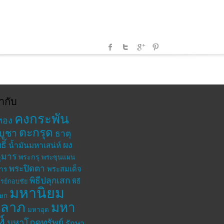
ำกับ
คงกระพัน
ทอง
ตะกรุด
บูชา
ธาตุ
ิ์
ผง
น้ำมันมหาเสน่ห์
ุมาร
พระกรุ
พระขุนแผน
พระปิดตา
พระสมเด็จ
าร
พิธีปลุกเสก
รย์กอบชัย
พิธี
มหานิยม
เษก
าลาภ
มหา
มหาอุด
ห์
มหาโภคทรัพย์
รักษา