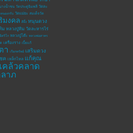
วัดละ
ดบางน้ำชน
วัดประดู่ฉิมพลี
วัดแม่ยะ
สมเด็จวัด
ดหนองกรับ
ิริมงคล
หนุนดวง
สีผึ้ง
ทิม
หลวงปู่ทิม วัดละหารไร่
หลวงปู่โต๊ะ
อิสริโก
หลวงพ่อสาคร
เครื่องราง
โต
เบี้ยแก้
ตา
เสริมดวง
เรียกทรัพย์
แก้คุณ
โชค
เหล็กไหล
แคล้วคลาด
คลาภ