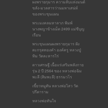
ผงพรายกุมาร ความลับแห่งมนต์
ขลัง-มวลสารว่านมหาเสน่ห์
ของพระขุนแผน
พระมงคลมหาลาภ พิมพ์
นางพญาข้างเม็ด 2499 แม่ชีบุญ
เรือน
พระขุนแผนผงพรายกุมาร ฝัง
ตะกรุดทองคำ องค์ครู หลวงปู่
ทิม วัดละหารไร่
ดาวเศรษฐี เนื้อแร่เสริมพลังกาย
รุ่น 2 ปี 2564 ของ หลวงพ่อฉิม
พะลี (สิมพะลี) ธรรมวโร
เขี้ยวหมูตัน หลวงพ่อไสว วัด
ปรีดาราม
หลวงพ่อทันใจ