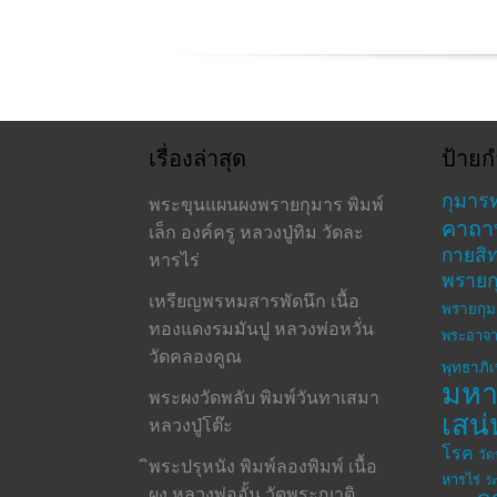
ราม
เรื่องล่าสุด
ป้ายก
กุมาร
พระขุนแผนผงพรายกุมาร พิมพ์
คาถา
เล็ก องค์ครู หลวงปู่ทิม วัดละ
กายสิทธ
หารไร่
พรายก
เหรียญพรหมสารพัดนึก เนื้อ
พรายกุม
ทองแดงรมมันปู หลวงพ่อหวั่น
พระอาจา
วัดคลองคูณ
พุทธาภิ
มห
พระผงวัดพลับ พิมพ์วันทาเสมา
เสน่
หลวงปู่โต๊ะ
โรค
วั
ิพระปรุหนัง พิมพ์ลองพิมพ์ เนื้อ
หารไร่
วั
ผง หลวงพ่ออั้น วัดพระญาติ