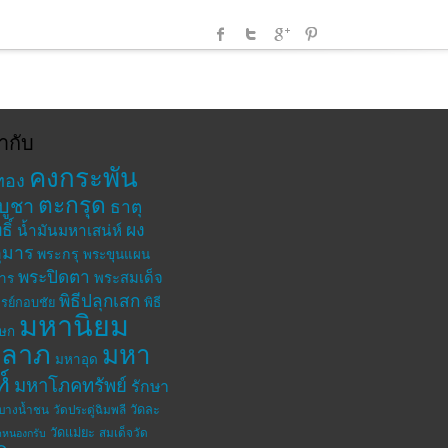
ำกับ
คงกระพัน
ทอง
ตะกรุด
บูชา
ธาตุ
ิ์
ผง
น้ำมันมหาเสน่ห์
ุมาร
พระกรุ
พระขุนแผน
พระปิดตา
พระสมเด็จ
าร
พิธีปลุกเสก
รย์กอบชัย
พิธี
มหานิยม
เษก
าลาภ
มหา
มหาอุด
ห์
มหาโภคทรัพย์
รักษา
วัดละ
ดบางน้ำชน
วัดประดู่ฉิมพลี
วัดแม่ยะ
สมเด็จวัด
ดหนองกรับ