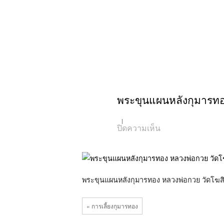
พระขุนแผนหลังกุมารทอ
บน
ปิดความเห็น
พระ
ขุนแผน
หลัง
กุมาร
ทอง
หลวง
พระขุนแผนหลังกุมารทอง หลวงพ่อกวย วัดโฆส
พ่อ
กวย
วัด
« การเลี้ยงกุมารทอง
โฆ
สิ
ตา