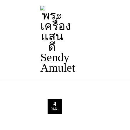
4
พ.ย.