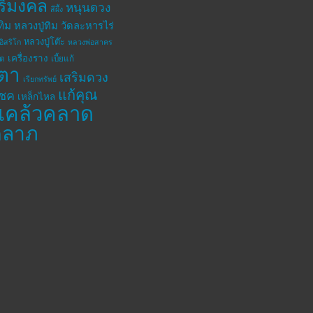
ิริมงคล
หนุนดวง
สีผึ้ง
ทิม
หลวงปู่ทิม วัดละหารไร่
หลวงปู่โต๊ะ
อิสริโก
หลวงพ่อสาคร
เครื่องราง
โต
เบี้ยแก้
ตา
เสริมดวง
เรียกทรัพย์
แก้คุณ
โชค
เหล็กไหล
แคล้วคลาด
คลาภ