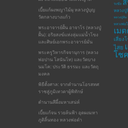
ส
ระฆัง
เบี้ยแก้ผงพญาไม้ผุ หลวงปู่บุญ
หลวงปู่
วัดกลางบางแก้ว
หลวงปู่ทิม 
หลวงพ่อ
พระอาจารย์ฝั้น อาจาโร (หลวงปู่
เมต
ฝั้น): อริยสงฆ์แห่งลุ่มแม่น้ำโขง
เสี่ยง
และศิษย์เอกพระอาจารย์มั่น
ไสย
โช
พระครูวิหารกิจจานุการ (หลวง
พ่อปาน โสนันโท) และวัดบาง
นมโค: ประวัติ ธรรมะ และวัตถุ
มงคล
พิธีตั้งศาล: จากตำนานโอรสทศ
ราชสู่ภูมิเทวดาผู้พิทักษ์
ตำนานสีผึ้งมหาเสน่ห์
เบี้ยแก้จน รวยล้นฟ้า อุดผงมหา
ภูติลิ้นทอง หลวงพ่อดำ