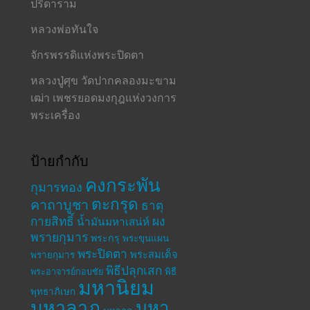
ปรีดาราม
หลวงพ่อทันใจ
จักรพรรดิแห่งพระปิดตา
หลวงปู่ศุข วัดปากคลองมะขาม
เฒ่า เพชรยอดมงกุฎแห่งวงการ
พระเครื่อง
ป้ายกำกับ
คงกระพัน
กุมารทอง
ตะกรุด
คาถาบูชา
ธาตุ
กายสิทธิ์
ผง
น้ำมันมหาเสน่ห์
พรายกุมาร
พระกรุ
พระขุนแผน
พระปิดตา
พระสมเด็จ
พรายกุมาร
พิธีปลุกเสก
พระอาจารย์กอบชัย
พิธี
มหานิยม
พุทธาภิเษก
มหาลาภ
มหา