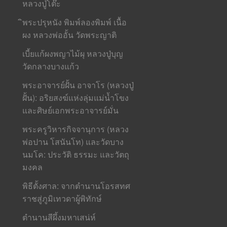
หลวงปู่โต๊ะ
ิพระปรุหนัง พิมพ์ลองพิมพ์ เนื้อ
ผง หลวงพ่ออั้น วัดพระญาติ
เบี้ยแก้ผงพญาไม้ผุ หลวงปู่บุญ
วัดกลางบางแก้ว
พระอาจารย์ฝั้น อาจาโร (หลวงปู่
ฝั้น): อริยสงฆ์แห่งลุ่มแม่น้ำโขง
และศิษย์เอกพระอาจารย์มั่น
พระครูวิหารกิจจานุการ (หลวง
พ่อปาน โสนันโท) และวัดบาง
นมโค: ประวัติ ธรรมะ และวัตถุ
มงคล
พิธีตั้งศาล: จากตำนานโอรสทศ
ราชสู่ภูมิเทวดาผู้พิทักษ์
ตำนานสีผึ้งมหาเสน่ห์