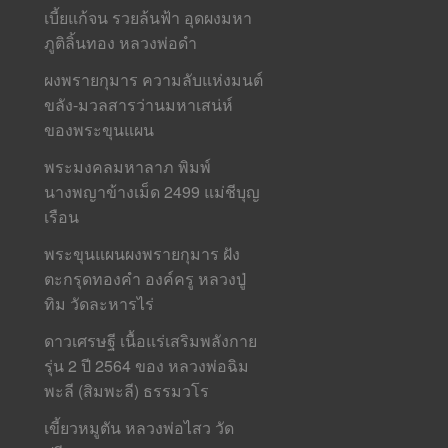
เบี้ยแก้จน รวยล้นฟ้า อุดผงมหา
ภูติลิ้นทอง หลวงพ่อดำ
ผงพรายกุมาร ความลับแห่งมนต์
ขลัง-มวลสารว่านมหาเสน่ห์
ของพระขุนแผน
พระมงคลมหาลาภ พิมพ์
นางพญาข้างเม็ด 2499 แม่ชีบุญ
เรือน
พระขุนแผนผงพรายกุมาร ฝัง
ตะกรุดทองคำ องค์ครู หลวงปู่
ทิม วัดละหารไร่
ดาวเศรษฐี เนื้อแร่เสริมพลังกาย
รุ่น 2 ปี 2564 ของ หลวงพ่อฉิม
พะลี (สิมพะลี) ธรรมวโร
เขี้ยวหมูตัน หลวงพ่อไสว วัด