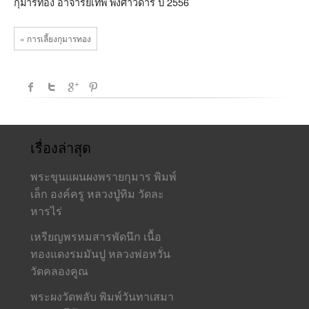
กุมารทอง อาจารย์เทพ พงศาวดาร ปี 2556
« การเลี้ยงกุมารทอง
เรื่องล่าสุด
พระขุนแผนผงพรายกุมาร พิมพ์
เล็ก องค์ครู หลวงปู่ทิม วัดละ
หารไร่
เหรียญพรหมสารพัดนึก เนื้อ
ทองแดงรมมันปู หลวงพ่อหวั่น
วัดคลองคูณ
พระผงวัดพลับ พิมพ์วันทาเสมา